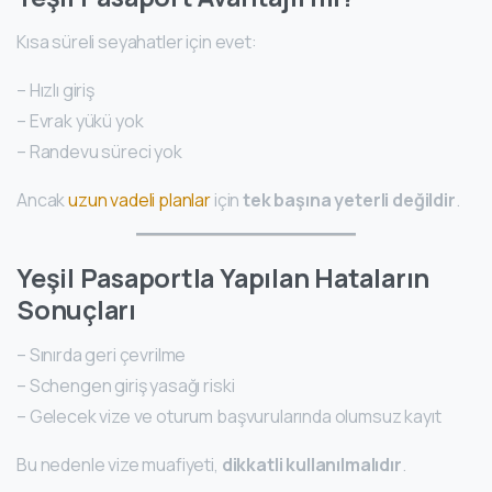
Kısa süreli seyahatler için evet:
– Hızlı giriş
– Evrak yükü yok
– Randevu süreci yok
Ancak
uzun vadeli planlar
için
tek başına yeterli değildir
.
Yeşil Pasaportla Yapılan Hataların
Sonuçları
– Sınırda geri çevrilme
– Schengen giriş yasağı riski
– Gelecek vize ve oturum başvurularında olumsuz kayıt
Bu nedenle vize muafiyeti,
dikkatli kullanılmalıdır
.