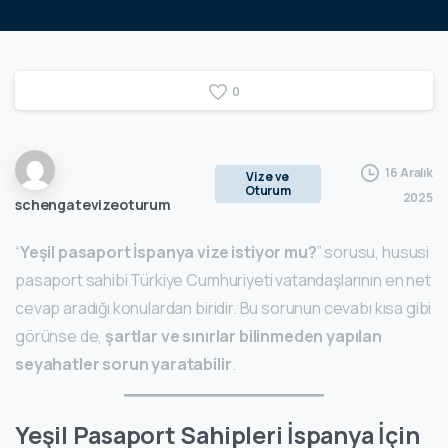
0
16 Aralık
Vize ve
Oturum
2025
schengatevizeoturum
“
Yeşil pasaport İspanya vize istiyor mu?
” sorusu, hususi
pasaport sahibi Türkiye Cumhuriyeti vatandaşlarının en net
cevap aradığı konulardan biridir. Bu sorunun cevabı kısa gibi
görünse de,
şartlar ve sınırlar bilinmeden yapılan
seyahatler sorun yaratabilir
.
Yeşil Pasaport Sahipleri İspanya İçin