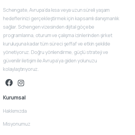
Schengate, Avrupa’da kısa veya uzun süreli yaşam
hedeflerinizi gerçekleştirmek için kapsamlı danışmanlık
sağlar. Schengen vizesinden dijital göçebe
programlarına, oturum ve çalışma izinlerinden şirket
kuruluşuna kadar tüm süreci şeffaf ve etkin şekilde
yönetiyoruz. Doğru yönlendirme, güçlü strateji ve
güvenilir iletişim ile Avrupa’ya giden yolunuzu
kolaylaştırıyoruz.
Kurumsal
Hakkımızda
Misyonumuz