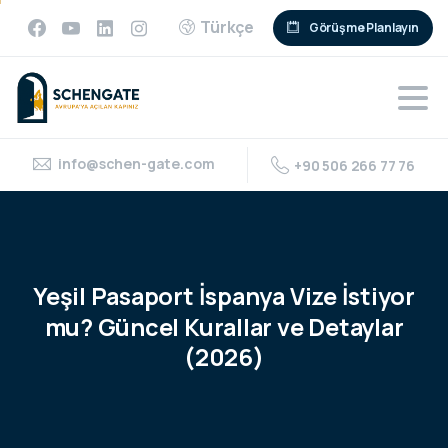
Türkçe
Görüşme Planlayın
info@schen-gate.com
+90 506 266 77 76
Yeşil
Pasaport
İspanya
Vize
İstiyor
mu?
Güncel
Kurallar
ve
Detaylar
(2026)