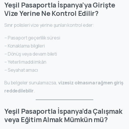
Yeşil Pasaportla İspanya’ya Girişte
Vize Yerine Ne Kontrol Edilir?
Sınır polisleri vize yerine şunları kontrol eder:
– Pasaport geçerlilik süresi
– Konaklama bilgileri
– Dönüş veya devam bileti
– Yeterli maddi imkân
– Seyahat amacı
Bu belgeler sunulamazsa,
vizesiz olmasına rağmen giriş
reddedilebilir
.
Yeşil Pasaportla İspanya’da Çalışmak
veya Eğitim Almak Mümkün mü?