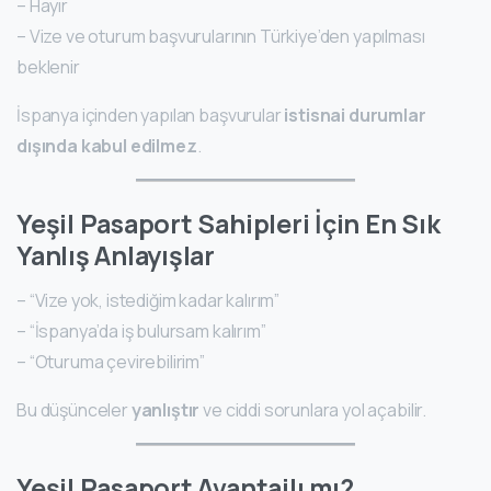
– Hayır
– Vize ve oturum başvurularının Türkiye’den yapılması
beklenir
İspanya içinden yapılan başvurular
istisnai durumlar
dışında kabul edilmez
.
Yeşil Pasaport Sahipleri İçin En Sık
Yanlış Anlayışlar
– “Vize yok, istediğim kadar kalırım”
– “İspanya’da iş bulursam kalırım”
– “Oturuma çevirebilirim”
Bu düşünceler
yanlıştır
ve ciddi sorunlara yol açabilir.
Yeşil Pasaport Avantajlı mı?