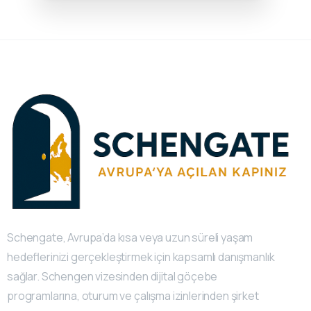
Schengate, Avrupa’da kısa veya uzun süreli yaşam
hedeflerinizi gerçekleştirmek için kapsamlı danışmanlık
sağlar. Schengen vizesinden dijital göçebe
programlarına, oturum ve çalışma izinlerinden şirket