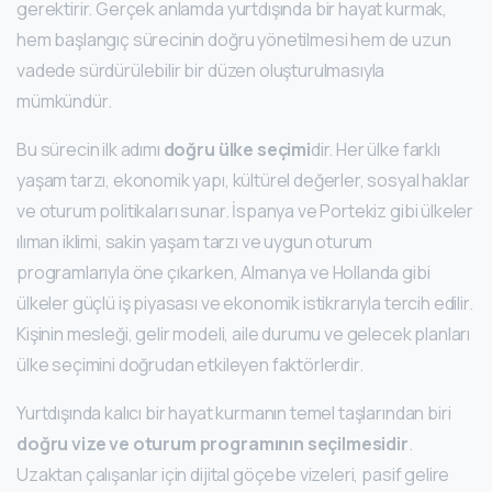
gerektirir. Gerçek anlamda yurtdışında bir hayat kurmak,
hem başlangıç sürecinin doğru yönetilmesi hem de uzun
vadede sürdürülebilir bir düzen oluşturulmasıyla
mümkündür.
Bu sürecin ilk adımı
doğru ülke seçimi
dir. Her ülke farklı
yaşam tarzı, ekonomik yapı, kültürel değerler, sosyal haklar
ve oturum politikaları sunar. İspanya ve Portekiz gibi ülkeler
ılıman iklimi, sakin yaşam tarzı ve uygun oturum
programlarıyla öne çıkarken, Almanya ve Hollanda gibi
ülkeler güçlü iş piyasası ve ekonomik istikrarıyla tercih edilir.
Kişinin mesleği, gelir modeli, aile durumu ve gelecek planları
ülke seçimini doğrudan etkileyen faktörlerdir.
Yurtdışında kalıcı bir hayat kurmanın temel taşlarından biri
doğru vize ve oturum programının seçilmesidir
.
Uzaktan çalışanlar için dijital göçebe vizeleri, pasif gelire