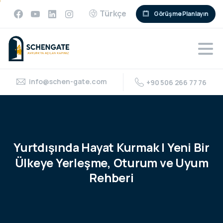
Türkçe
Görüşme Planlayın
info@schen-gate.com
+90 506 266 77 76
Yurtdışında
Hayat
Kurmak
|
Yeni
Bir
Ülkeye
Yerleşme,
Oturum
ve
Uyum
Rehberi