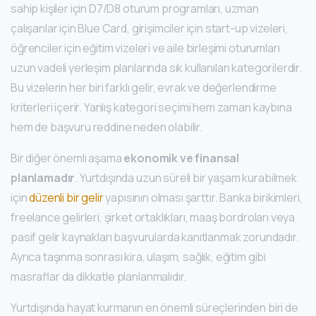
sahip kişiler için D7/D8 oturum programları, uzman
çalışanlar için Blue Card, girişimciler için start-up vizeleri,
öğrenciler için eğitim vizeleri ve aile birleşimi oturumları
uzun vadeli yerleşim planlarında sık kullanılan kategorilerdir.
Bu vizelerin her biri farklı gelir, evrak ve değerlendirme
kriterleri içerir. Yanlış kategori seçimi hem zaman kaybına
hem de başvuru reddine neden olabilir.
Bir diğer önemli aşama
ekonomik ve finansal
planlamadır
. Yurtdışında uzun süreli bir yaşam kurabilmek
için
düzenli bir gelir
yapısının olması şarttır. Banka birikimleri,
freelance gelirleri, şirket ortaklıkları, maaş bordroları veya
pasif gelir kaynakları başvurularda kanıtlanmak zorundadır.
Ayrıca taşınma sonrası kira, ulaşım, sağlık, eğitim gibi
masraflar da dikkatle planlanmalıdır.
Yurtdışında hayat kurmanın en önemli süreçlerinden biri de