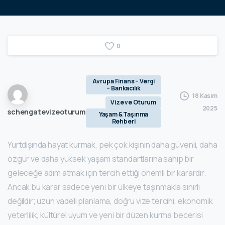
0
Avrupa Finans – Vergi
– Bankacılık
18 Kasım
Vize ve Oturum
2025
schengatevizeoturum
Yaşam & Taşınma
Rehberi
Yurtdışında hayat kurmak, pek çok kişinin daha güvenli, daha
özgür ve daha yüksek yaşam standartlarına sahip bir
geleceğe adım atmak için tercih ettiği önemli bir karardır.
Ancak bu karar sadece yeni bir ülkeye taşınmakla sınırlı
değildir; uzun vadeli planlama, doğru vize tercihi, ekonomik
yeterlilik, kültürel uyum ve yeni bir düzen kurma becerisi