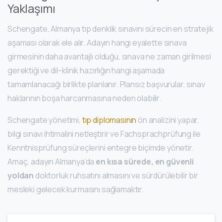
Yaklaşımı
Schengate, Almanya tıp denklik sınavını sürecin en stratejik
aşaması olarak ele alır. Adayın hangi eyalette sınava
girmesinin daha avantajlı olduğu, sınava ne zaman girilmesi
gerektiği ve dil–klinik hazırlığın hangi aşamada
tamamlanacağı birlikte planlanır. Plansız başvurular, sınav
haklarının boşa harcanmasına neden olabilir.
Schengate yönetimi,
tıp diplomasının
ön analizini yapar,
bilgi sınavı ihtimalini netleştirir ve Fachsprachprüfung ile
Kenntnisprüfung süreçlerini entegre biçimde yönetir.
Amaç, adayın Almanya’da
en kısa sürede, en güvenli
yoldan
doktorluk ruhsatını almasını ve sürdürülebilir bir
mesleki gelecek kurmasını sağlamaktır.