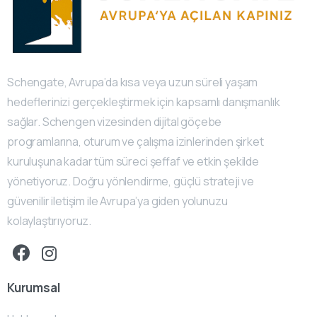
Schengate, Avrupa’da kısa veya uzun süreli yaşam
hedeflerinizi gerçekleştirmek için kapsamlı danışmanlık
sağlar. Schengen vizesinden dijital göçebe
programlarına, oturum ve çalışma izinlerinden şirket
kuruluşuna kadar tüm süreci şeffaf ve etkin şekilde
yönetiyoruz. Doğru yönlendirme, güçlü strateji ve
güvenilir iletişim ile Avrupa’ya giden yolunuzu
kolaylaştırıyoruz.
Kurumsal