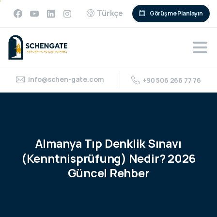
Türkçe
Görüşme Planlayın
info@schen-gate.com
+90 506 266 77 76
Almanya
Tıp
Denklik
Sınavı
(Kenntnisprüfung)
Nedir?
2026
Güncel
Rehber