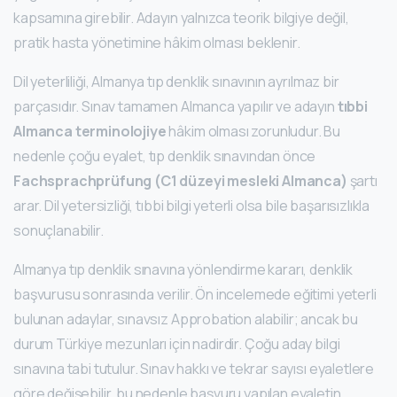
kapsamına girebilir. Adayın yalnızca teorik bilgiye değil,
pratik hasta yönetimine hâkim olması beklenir.
Dil yeterliliği, Almanya tıp denklik sınavının ayrılmaz bir
parçasıdır. Sınav tamamen Almanca yapılır ve adayın
tıbbi
Almanca terminolojiye
hâkim olması zorunludur. Bu
nedenle çoğu eyalet, tıp denklik sınavından önce
Fachsprachprüfung (C1 düzeyi mesleki Almanca)
şartı
arar. Dil yetersizliği, tıbbi bilgi yeterli olsa bile başarısızlıkla
sonuçlanabilir.
Almanya tıp denklik sınavına yönlendirme kararı, denklik
başvurusu sonrasında verilir. Ön incelemede eğitimi yeterli
bulunan adaylar, sınavsız Approbation alabilir; ancak bu
durum Türkiye mezunları için nadirdir. Çoğu aday bilgi
sınavına tabi tutulur. Sınav hakkı ve tekrar sayısı eyaletlere
göre değişebilir, bu nedenle başvuru yapılan eyaletin