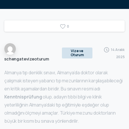
0
14 Aralık
Vize ve
Oturum
2025
schengatevizeoturum
Almanya tıp denklik sınavı, Almanya’da doktor olarak
çalışmak isteyen yabancı tıp mezunlarının karşılaşabileceği
en kritik aşamalardan biridir. Bu sınavın resmi adı
Kenntnisprüfung
olup, adayın tıbbi bilgi ve klinik
yeterliliğinin Almanya’daki tıp eğitimiyle eşdeğer olup
olmadığını ölçmeyi amaçlar. Türkiye mezunu doktorların
büyük bir kısmı bu sınava yönlendirilir.