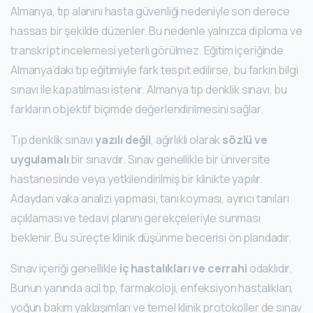
Almanya, tıp alanını hasta güvenliği nedeniyle son derece
hassas bir şekilde düzenler. Bu nedenle yalnızca diploma ve
transkript incelemesi yeterli görülmez. Eğitim içeriğinde
Almanya’daki tıp eğitimiyle fark tespit edilirse, bu farkın bilgi
sınavı ile kapatılması istenir. Almanya tıp denklik sınavı, bu
farkların objektif biçimde değerlendirilmesini sağlar.
Tıp denklik sınavı
yazılı değil
, ağırlıklı olarak
sözlü ve
uygulamalı
bir sınavdır. Sınav genellikle bir üniversite
hastanesinde veya yetkilendirilmiş bir klinikte yapılır.
Adaydan vaka analizi yapması, tanı koyması, ayırıcı tanıları
açıklaması ve tedavi planını gerekçeleriyle sunması
beklenir. Bu süreçte klinik düşünme becerisi ön plandadır.
Sınav içeriği genellikle
iç hastalıkları ve cerrahi
odaklıdır.
Bunun yanında acil tıp, farmakoloji, enfeksiyon hastalıkları,
yoğun bakım yaklaşımları ve temel klinik protokoller de sınav