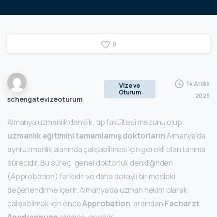
0
14 Aralık
Vize ve
Oturum
2025
schengatevizeoturum
Almanya uzmanlık denklik, tıp fakültesi mezunu olup
uzmanlık eğitimini tamamlamış doktorların
Almanya’da
aynı uzmanlık alanında çalışabilmesi için gerekli olan tanıma
sürecidir. Bu süreç, genel doktorluk denkliğinden
(Approbation) farklıdır ve daha detaylı bir mesleki
değerlendirme içerir. Almanya’da uzman hekim olarak
çalışabilmek için önce
Approbation
, ardından
Facharzt