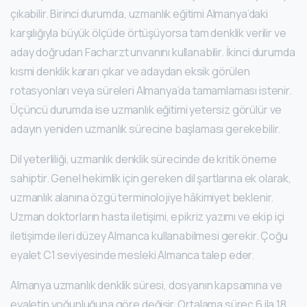
çıkabilir. Birinci durumda, uzmanlık eğitimi Almanya’daki
karşılığıyla büyük ölçüde örtüşüyorsa tam denklik verilir ve
aday doğrudan Facharzt unvanını kullanabilir. İkinci durumda
kısmi denklik kararı çıkar ve adaydan eksik görülen
rotasyonları veya süreleri Almanya’da tamamlaması istenir.
Üçüncü durumda ise uzmanlık eğitimi yetersiz görülür ve
adayın yeniden uzmanlık sürecine başlaması gerekebilir.
Dil yeterliliği, uzmanlık denklik sürecinde de kritik öneme
sahiptir. Genel hekimlik için gereken dil şartlarına ek olarak,
uzmanlık alanına özgü terminolojiye hâkimiyet beklenir.
Uzman doktorların hasta iletişimi, epikriz yazımı ve ekip içi
iletişimde ileri düzey Almanca kullanabilmesi gerekir. Çoğu
eyalet C1 seviyesinde mesleki Almanca talep eder.
Almanya uzmanlık denklik süresi, dosyanın kapsamına ve
eyaletin yoğunluğuna göre değişir. Ortalama süreç 6 ila 18