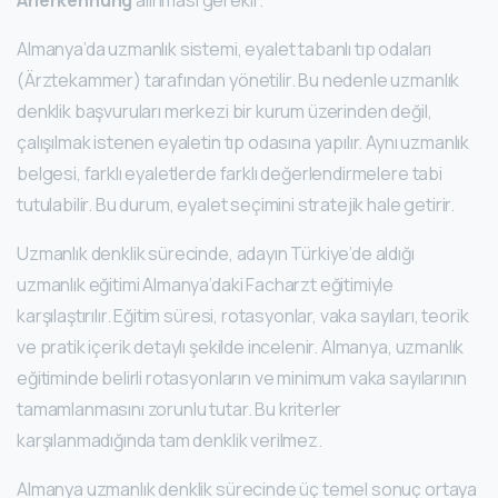
Anerkennung
alınması gerekir.
Almanya’da uzmanlık sistemi, eyalet tabanlı tıp odaları
(Ärztekammer) tarafından yönetilir. Bu nedenle uzmanlık
denklik başvuruları merkezi bir kurum üzerinden değil,
çalışılmak istenen eyaletin tıp odasına yapılır. Aynı uzmanlık
belgesi, farklı eyaletlerde farklı değerlendirmelere tabi
tutulabilir. Bu durum, eyalet seçimini stratejik hale getirir.
Uzmanlık denklik sürecinde, adayın Türkiye’de aldığı
uzmanlık eğitimi Almanya’daki Facharzt eğitimiyle
karşılaştırılır. Eğitim süresi, rotasyonlar, vaka sayıları, teorik
ve pratik içerik detaylı şekilde incelenir. Almanya, uzmanlık
eğitiminde belirli rotasyonların ve minimum vaka sayılarının
tamamlanmasını zorunlu tutar. Bu kriterler
karşılanmadığında tam denklik verilmez.
Almanya uzmanlık denklik sürecinde üç temel sonuç ortaya