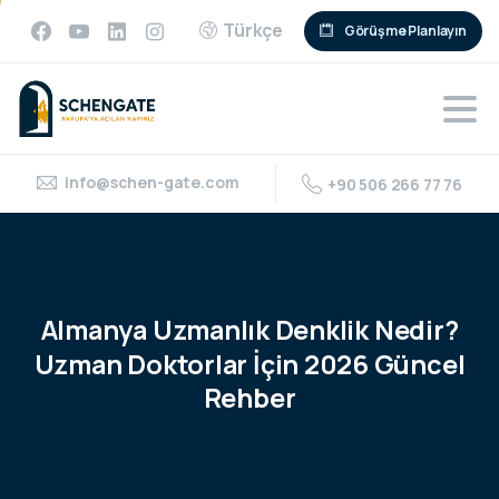
Türkçe
Görüşme Planlayın
info@schen-gate.com
+90 506 266 77 76
Almanya
Uzmanlık
Denklik
Nedir?
Uzman
Doktorlar
İçin
2026
Güncel
Rehber