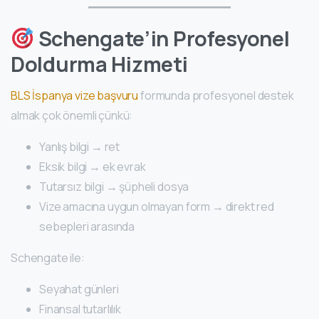
Schengate’in Profesyonel
Doldurma Hizmeti
BLS İspanya vize başvuru
formunda profesyonel destek
almak çok önemli çünkü:
Yanlış bilgi → ret
Eksik bilgi → ek evrak
Tutarsız bilgi → şüpheli dosya
Vize amacına uygun olmayan form → direkt red
sebepleri arasında
Schengate ile:
Seyahat günleri
Finansal tutarlılık