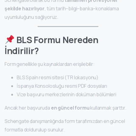
Schengate olarak bu formu
tamamen profesyonel
şekilde hazırlıyor
, tüm tarih–bilgi–banka–konaklama
uyumluluğunu sağlıyoruz.
BLS Formu Nereden
İndirilir?
Form genellikle şu kaynaklardan erişilebilir:
BLS Spain resmi sitesi (TR lokasyonu)
İspanya Konsolosluğu resmi PDF dosyaları
Vize başvuru merkezlerinin doküman bölümleri
Ancak her başvuruda
en güncel formu
kullanmak şarttır.
Schengate danışmanlığında form tarafımızdan en güncel
formatla doldurulup sunulur.