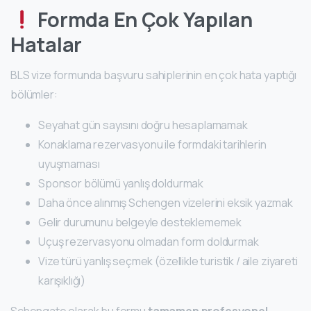
Formda En Çok Yapılan
Hatalar
BLS vize formunda başvuru sahiplerinin en çok hata yaptığı
bölümler:
Seyahat gün sayısını doğru hesaplamamak
Konaklama rezervasyonu ile formdaki tarihlerin
uyuşmaması
Sponsor bölümü yanlış doldurmak
Daha önce alınmış Schengen vizelerini eksik yazmak
Gelir durumunu belgeyle desteklememek
Uçuş rezervasyonu olmadan form doldurmak
Vize türü yanlış seçmek (özellikle turistik / aile ziyareti
karışıklığı)