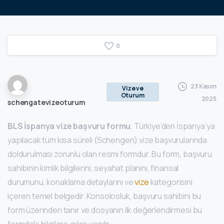
0
23 Kasım
Vize ve
Oturum
2025
schengatevizeoturum
BLS İspanya vize başvuru formu
, Türkiye’den İspanya’ya
yapılacak tüm kısa süreli (Schengen) vize başvurularında
doldurulması zorunlu olan resmi formdur. Bu form, başvuru
sahibinin kimlik bilgilerini, seyahat planını, finansal
durumunu, konaklama detaylarını ve
vize
kategorisini
içeren temel belgedir. Konsolosluk, başvuru sahibini bu
form üzerinden tanır ve dosyanın ilk değerlendirmesi bu