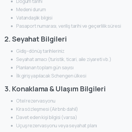
Doğum tarihi
Medeni durum
Vatandaşlık bilgisi
Pasaport numarası, veriliş tarihi ve geçerlilik süresi
2. Seyahat Bilgileri
Gidiş–dönüş tarihleriniz
Seyahat amacı (turistik, ticari, aile ziyareti vb.)
Planlanan toplam gün sayısı
İlk giriş yapılacak Schengen ülkesi
3. Konaklama & Ulaşım Bilgileri
Otel rezervasyonu
Kira sözleşmesi (Airbnb dahil)
Davet eden kişi bilgisi (varsa)
Uçuş rezervasyonu veya seyahat planı