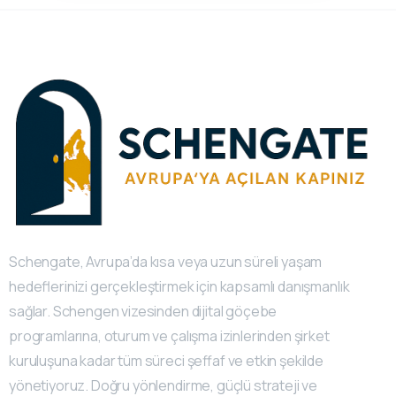
Schengate, Avrupa’da kısa veya uzun süreli yaşam
hedeflerinizi gerçekleştirmek için kapsamlı danışmanlık
sağlar. Schengen vizesinden dijital göçebe
programlarına, oturum ve çalışma izinlerinden şirket
kuruluşuna kadar tüm süreci şeffaf ve etkin şekilde
yönetiyoruz. Doğru yönlendirme, güçlü strateji ve