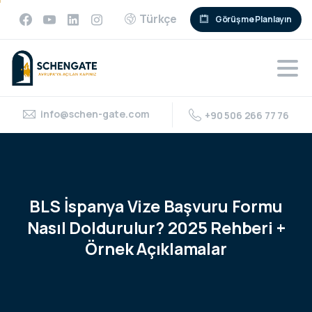
Türkçe
Görüşme Planlayın
info@schen-gate.com
+90 506 266 77 76
BLS
İspanya
Vize
Başvuru
Formu
Nasıl
Doldurulur?
2025
Rehberi
+
Örnek
Açıklamalar