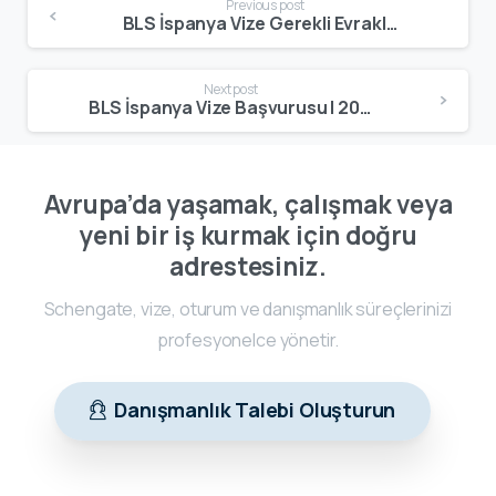
Previous post
BLS İspanya Vize Gerekli Evraklar 2025 | Güncel Schengen Evrak Listesi
Next post
BLS İspanya Vize Başvurusu | 2026 Randevu, Evraklar ve Başvuru Süreci
Avrupa’da yaşamak, çalışmak veya
yeni bir iş kurmak için doğru
adrestesiniz.
Schengate, vize, oturum ve danışmanlık süreçlerinizi
profesyonelce yönetir.
Danışmanlık Talebi Oluşturun