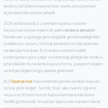
eksiksiz yürütülmesi başvurunun olumlu sonuçlanması
açısından kritik öneme sahiptir.
2026 yılı itibarıyla BLS üzerinden İspanya vizesine
başvurmak isteyen kişilerin ilk adımı
randevu almaktır
.
Randevular yoğunluğa göre değişiklik gösterebildiğinden,
özellikle yaz sezonu, festival dönemleri ve tatil aylarında
randevular hızlı dolar. BLS randevu sistemi saatlik
kontenjanlara göre çalışır ve hatalı bilgi girildiğinde randevu
iptal edilebilir. Bu nedenle başvuru formu, pasaport bilgileri
ve iletişim bilgileri doğru şekilde girilmelidir.
BLS
İspanya vize
başvurularında gerekli evraklar başvuru
türüne göre değişir. Turistik, ticari, aile ziyareti, öğrenci
veya uzun dönem oturum başvurularında evrak listesi
farklılık gösterebilir. Ancak her başvuruda standart olarak