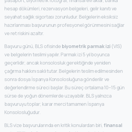
pasaport, biyometrik fotoğraf, finansal evraklar, banka
hesap dökümleri, rezervasyon belgeleri, gelir kanıtı ve
seyahat sağlık sigortası zorunludur. Belgelerin eksiksiz
hazırlanması başvurunun profesyonel görünmesini sağlar
ve ret riskini azaltır.
Başvuru günü, BLS ofisinde
biyometrik parmak izi
(VIS)
ve belgelerin teslimi yapılır. Parmak izi 5 yıl boyunca
geçerlidir; ancak konsolosluk gerektiğinde yeniden
çağırma hakkını saklı tutar. Belgelerin teslim edilmesinden
sonra dosya İspanya Konsolosluğuna gönderilir ve
değerlendirme süreci başlar. Bu süreç ortalama 10–15 gün
sürse de yoğun dönemlerde uzayabilir. BLS yalnızca
başvuruyu toplar; karar merci tamamen İspanya
Konsolosluğudur.
BLS vize başvurularında en kritik konulardan biri,
finansal