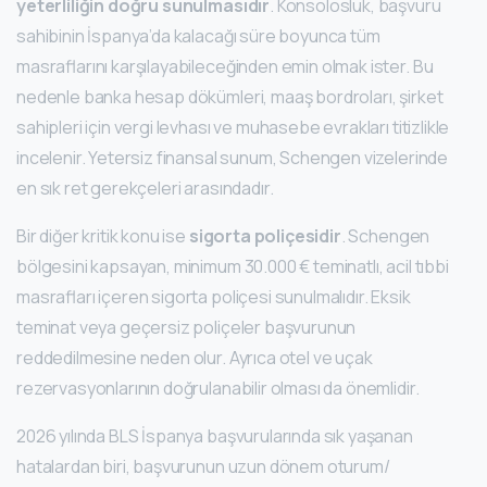
yeterliliğin doğru sunulmasıdır
. Konsolosluk, başvuru
sahibinin İspanya’da kalacağı süre boyunca tüm
masraflarını karşılayabileceğinden emin olmak ister. Bu
nedenle banka hesap dökümleri, maaş bordroları, şirket
sahipleri için vergi levhası ve muhasebe evrakları titizlikle
incelenir. Yetersiz finansal sunum, Schengen vizelerinde
en sık ret gerekçeleri arasındadır.
Bir diğer kritik konu ise
sigorta poliçesidir
. Schengen
bölgesini kapsayan, minimum 30.000 € teminatlı, acil tıbbi
masrafları içeren sigorta poliçesi sunulmalıdır. Eksik
teminat veya geçersiz poliçeler başvurunun
reddedilmesine neden olur. Ayrıca otel ve uçak
rezervasyonlarının doğrulanabilir olması da önemlidir.
2026 yılında BLS İspanya başvurularında sık yaşanan
hatalardan biri, başvurunun uzun dönem oturum/