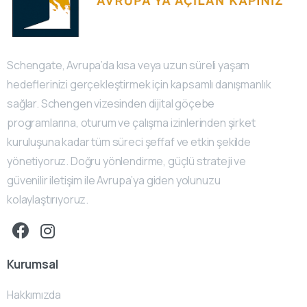
Schengate, Avrupa’da kısa veya uzun süreli yaşam
hedeflerinizi gerçekleştirmek için kapsamlı danışmanlık
sağlar. Schengen vizesinden dijital göçebe
programlarına, oturum ve çalışma izinlerinden şirket
kuruluşuna kadar tüm süreci şeffaf ve etkin şekilde
yönetiyoruz. Doğru yönlendirme, güçlü strateji ve
güvenilir iletişim ile Avrupa’ya giden yolunuzu
kolaylaştırıyoruz.
Kurumsal
Hakkımızda