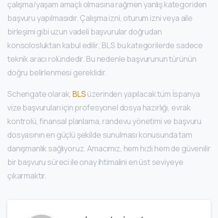
çalışma/yaşam amaçlı olmasına rağmen yanlış kategoriden
başvuru yapılmasıdır. Çalışma izni, oturum izni veya aile
birleşimi gibi uzun vadeli başvurular doğrudan
konsolosluktan kabul edilir; BLS bu kategorilerde sadece
teknik aracı rolündedir. Bu nedenle başvurunun türünün
doğru belirlenmesi gereklidir.
Schengate olarak,
BLS
üzerinden yapılacak tüm İspanya
vize başvuruları için profesyonel dosya hazırlığı, evrak
kontrolü, finansal planlama, randevu yönetimi ve başvuru
dosyasının en güçlü şekilde sunulması konusunda tam
danışmanlık sağlıyoruz. Amacımız, hem hızlı hem de güvenilir
bir başvuru süreci ile onay ihtimalini en üst seviyeye
çıkarmaktır.