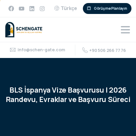
Türkçe
Görüşme Planlayın
info@schen-gate.com
+90 506 266 77 76
BLS
İspanya
Vize
Başvurusu
|
2026
Randevu,
Evraklar
ve
Başvuru
Süreci