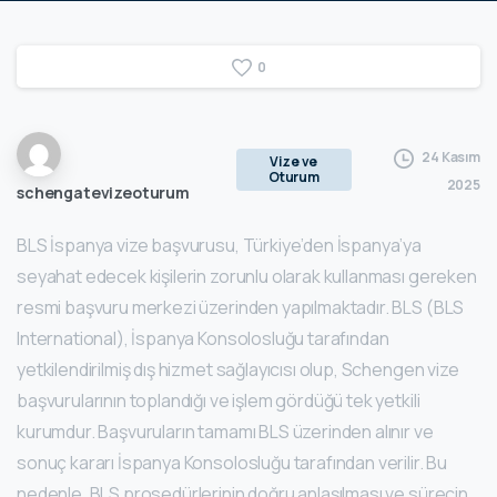
0
24 Kasım
Vize ve
Oturum
2025
schengatevizeoturum
BLS İspanya vize başvurusu, Türkiye’den İspanya’ya
seyahat edecek kişilerin zorunlu olarak kullanması gereken
resmi başvuru merkezi üzerinden yapılmaktadır. BLS (BLS
International), İspanya Konsolosluğu tarafından
yetkilendirilmiş dış hizmet sağlayıcısı olup, Schengen vize
başvurularının toplandığı ve işlem gördüğü tek yetkili
kurumdur. Başvuruların tamamı BLS üzerinden alınır ve
sonuç kararı İspanya Konsolosluğu tarafından verilir. Bu
nedenle, BLS prosedürlerinin doğru anlaşılması ve sürecin