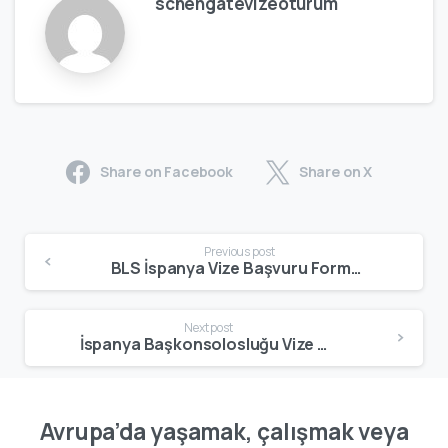
schengatevizeoturum
Share on Facebook
Share on X
Previous post
BLS İspanya Vize Başvuru Formu Nasıl Doldurulur? 2025 Rehberi + Örnek Açıklamalar
Next post
İspanya Başkonsolosluğu Vize Randevu Alma Rehberi: Güncel Süreç ve Dikkat Edilecek Noktalar
Avrupa’da yaşamak, çalışmak veya