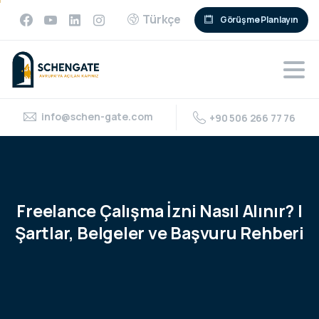
Türkçe
Görüşme Planlayın
info@schen-gate.com
+90 506 266 77 76
Freelance
Çalışma
İzni
Nasıl
Alınır?
|
Şartlar,
Belgeler
ve
Başvuru
Rehberi