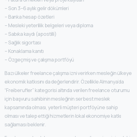
– Son 3–6 aylık gelir dökümleri
– Banka hesap özetleri
– Mesleki yeterlilik belgeleri veya diploma
– Sabıka kaydı (apostilli)
– Sağlık sigortası
– Konaklama kanıtı
– Özgeçmiş ve çalışma portföyü
Bazı ülkeler freelance çalışma izni verirken mesleğin ülkeye
ekonomik katkısını da değerlendirir. Özellikle Almanya’da
“Freiberufler” kategorisi altında verilen freelance oturumu
için başvuru sahibinin mesleğinin serbest meslek
kapsamında olması, yeterli müşteri portföyüne sahip
olması ve talep ettiği hizmetlerin lokal ekonomiye katkı
sağlaması beklenir.