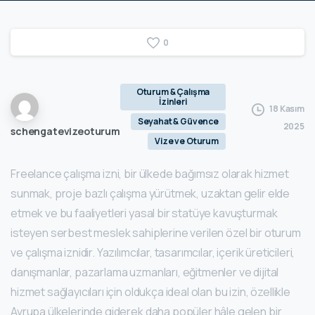
0
Oturum & Çalışma
İzinleri
18 Kasım
Seyahat & Güvence
2025
schengatevizeoturum
Vize ve Oturum
Freelance çalışma izni, bir ülkede bağımsız olarak hizmet
sunmak, proje bazlı çalışma yürütmek, uzaktan gelir elde
etmek ve bu faaliyetleri yasal bir statüye kavuşturmak
isteyen serbest meslek sahiplerine verilen özel bir oturum
ve çalışma iznidir. Yazılımcılar, tasarımcılar, içerik üreticileri,
danışmanlar, pazarlama uzmanları, eğitmenler ve dijital
hizmet sağlayıcıları için oldukça ideal olan bu izin, özellikle
Avrupa ülkelerinde giderek daha popüler hâle gelen bir