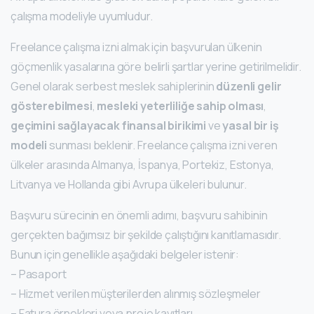
çalışma modeliyle uyumludur.
Freelance çalışma izni almak için başvurulan ülkenin
göçmenlik yasalarına göre belirli şartlar yerine getirilmelidir.
Genel olarak serbest meslek sahiplerinin
düzenli gelir
gösterebilmesi
,
mesleki yeterliliğe sahip olması
,
geçimini sağlayacak finansal birikimi
ve
yasal bir iş
modeli
sunması beklenir. Freelance çalışma izni veren
ülkeler arasında Almanya, İspanya, Portekiz, Estonya,
Litvanya ve Hollanda gibi Avrupa ülkeleri bulunur.
Başvuru sürecinin en önemli adımı, başvuru sahibinin
gerçekten bağımsız bir şekilde çalıştığını kanıtlamasıdır.
Bunun için genellikle aşağıdaki belgeler istenir:
– Pasaport
– Hizmet verilen müşterilerden alınmış sözleşmeler
– Fatura örnekleri veya proje kayıtları