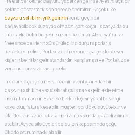
Freelancer olarak başvuru yaparken gelir seviyesini açık bir
şekilde göstermek son derece önemlidir. Birçok ülke
başvuru sahibinin yıllık gelirinin
kendi geçimini
sağlayabilecek düzeyde olmasını şart koşar. İspanya’da bu
tutar aylık belirli bir gelirin üzerinde olmalı, Almanya’da ise
freelance gelirlerin sürdürülebilir olduğu raporlarla
desteklenmelidir. Portekiz’de freelance çalışmak isteyen
kişilerin belirli bir gelir standardını karşılaması ve Portekiz’de
vergi numarası alması gerekir.
Freelance çalışma izni sürecinin avantajlarından biri,
başvuru sahibine yasal olarak çalışma ve gelir elde etme
imkânı tanımasıdır. Bu izinle birlikte kişinin yasal bir vergi
kaydı olur, fatura kesebilir, müşteri portföyü büyütebilir ve
ülkede uzun vadeli oturum izni alma yolunda güvenli adımlar
atabilir. Ayrıca aile üyeleri de bu izin kapsamında çoğu
ülkede oturum hakkı alabilir.