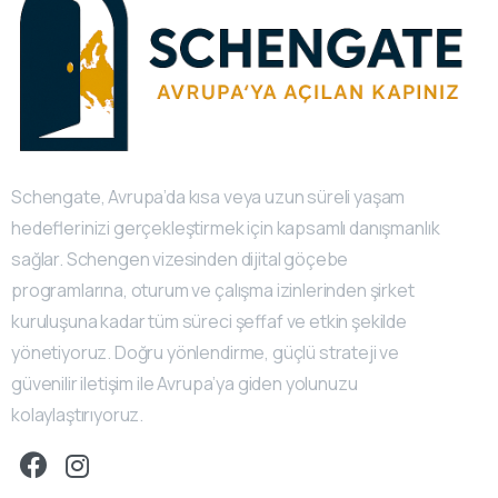
Schengate, Avrupa’da kısa veya uzun süreli yaşam
hedeflerinizi gerçekleştirmek için kapsamlı danışmanlık
sağlar. Schengen vizesinden dijital göçebe
programlarına, oturum ve çalışma izinlerinden şirket
kuruluşuna kadar tüm süreci şeffaf ve etkin şekilde
yönetiyoruz. Doğru yönlendirme, güçlü strateji ve
güvenilir iletişim ile Avrupa’ya giden yolunuzu
kolaylaştırıyoruz.