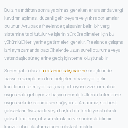
Bu izin alındıktan sonra yapılması gerekenler arasında vergi
kaydının açılması, düzenli gelir beyanı ve yıllık raporlamalar
bulunur. Avrupa’da freelance çalışanlar belirli bir vergi
sistemine tabi tutulur ve işlerini sürdürebilmeleri için bu
yükümlülükleri yerine getirmeleri gerekir. Freelance çalışma
izni aynı zamanda bazı ülkelerde uzun süreli oturuma veya
vatandaşlık süreçlerine geçiş için temel oluşturabilir.
Schengate olarak
freelance çalışma izni
süreçlerinde
başvuru sahiplerinin tüm belgelerini hazırlıyor, gelir
kanıtlarını düzenliyor, çalışma portföyünü vize formatına
uygun hâle getiriyor ve başvurunun ilgili ülkenin kriterlerine
uygun şekilde işlenmesini sağlıyoruz. Amacımız, serbest
çalışanların Avrupa’da veya başka bir ülkede yasal olarak
çalışabilmelerini, oturum almalarını ve sürdürülebilir bir
kariyer planı oluşturmalarını kolaylaştırmaktır.