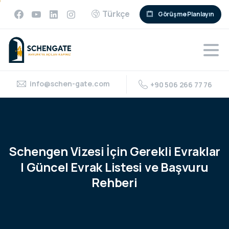
Türkçe
Görüşme Planlayın
info@schen-gate.com
+90 506 266 77 76
Schengen
Vizesi
İçin
Gerekli
Evraklar
|
Güncel
Evrak
Listesi
ve
Başvuru
Rehberi