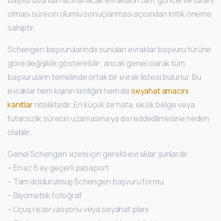
başvurusunda hazırlanacak evrakların tam, güncel ve tutarlı
olması sürecin olumlu sonuçlanması açısından kritik öneme
sahiptir.
Schengen başvurularında sunulan evraklar başvuru türüne
göre değişiklik gösterebilir; ancak genel olarak tüm
başvuruların temelinde ortak bir evrak listesi bulunur. Bu
evraklar hem kişinin kimliğini hem de
seyahat amacını
kanıtlar
niteliktedir. En küçük bir hata, eksik belge veya
tutarsızlık sürecin uzamasına ya da reddedilmesine neden
olabilir.
Genel Schengen vizesi için gerekli evraklar şunlardır:
– En az 6 ay geçerli pasaport
– Tam doldurulmuş Schengen başvuru formu
– Biyometrik fotoğraf
– Uçuş rezervasyonu veya seyahat planı