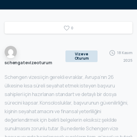
0
18 Kasım
Vize ve
Oturum
2025
schengatevizeoturum
Schengen vizesi için gerekli evraklar, Avrupa’nın 26
ülkesine kısa süreli seyahat etmek isteyen başvuru
sahipleri için hazırlanan standart ve detaylı bir dosya
sürecini kapsar. Konsolosluklar, başvurunun güvenilirliğini,
kişinin seyahat amacını ve finansal yeterliliğini
değerlendirmek için belirli belgelerin eksiksiz şekilde
sunulmasını zorunlu tutar. Bu nedenle Schengen vize