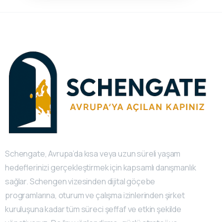
Schengate, Avrupa’da kısa veya uzun süreli yaşam
hedeflerinizi gerçekleştirmek için kapsamlı danışmanlık
sağlar. Schengen vizesinden dijital göçebe
programlarına, oturum ve çalışma izinlerinden şirket
kuruluşuna kadar tüm süreci şeffaf ve etkin şekilde