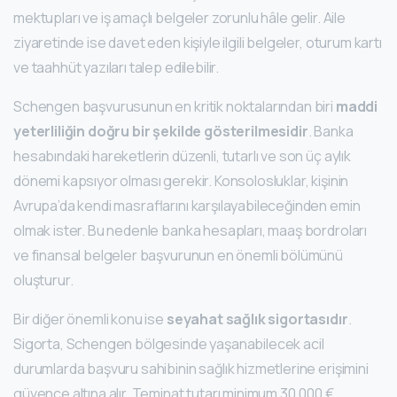
mektupları ve iş amaçlı belgeler zorunlu hâle gelir. Aile
ziyaretinde ise davet eden kişiyle ilgili belgeler, oturum kartı
ve taahhüt yazıları talep edilebilir.
Schengen başvurusunun en kritik noktalarından biri
maddi
yeterliliğin doğru bir şekilde gösterilmesidir
. Banka
hesabındaki hareketlerin düzenli, tutarlı ve son üç aylık
dönemi kapsıyor olması gerekir. Konsolosluklar, kişinin
Avrupa’da kendi masraflarını karşılayabileceğinden emin
olmak ister. Bu nedenle banka hesapları, maaş bordroları
ve finansal belgeler başvurunun en önemli bölümünü
oluşturur.
Bir diğer önemli konu ise
seyahat sağlık sigortasıdır
.
Sigorta, Schengen bölgesinde yaşanabilecek acil
durumlarda başvuru sahibinin sağlık hizmetlerine erişimini
güvence altına alır. Teminat tutarı minimum 30.000 €