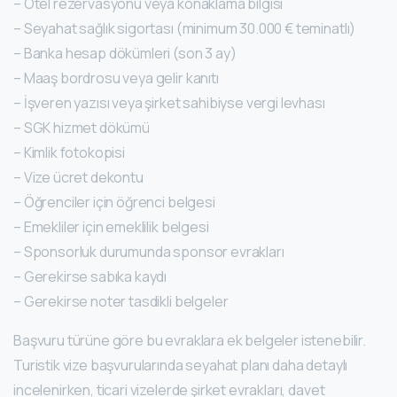
– Otel rezervasyonu veya konaklama bilgisi
– Seyahat sağlık sigortası (minimum 30.000 € teminatlı)
– Banka hesap dökümleri (son 3 ay)
– Maaş bordrosu veya gelir kanıtı
– İşveren yazısı veya şirket sahibiyse vergi levhası
– SGK hizmet dökümü
– Kimlik fotokopisi
– Vize ücret dekontu
– Öğrenciler için öğrenci belgesi
– Emekliler için emeklilik belgesi
– Sponsorluk durumunda sponsor evrakları
– Gerekirse sabıka kaydı
– Gerekirse noter tasdikli belgeler
Başvuru türüne göre bu evraklara ek belgeler istenebilir.
Turistik vize başvurularında seyahat planı daha detaylı
incelenirken, ticari vizelerde şirket evrakları, davet