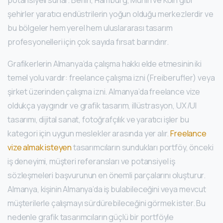
potansiyeli sunar. Berlin, Hamburg, Münih ve Köln gibi
şehirler yaratıcı endüstrilerin yoğun olduğu merkezlerdir ve
bu bölgeler hem yerel hem uluslararası tasarım
profesyonelleri için çok sayıda fırsat barındırır.
Grafikerlerin Almanya’da çalışma hakkı elde etmesinin iki
temel yolu vardır: freelance çalışma izni (Freiberufler) veya
şirket üzerinden çalışma izni. Almanya’da freelance vize
oldukça yaygındır ve grafik tasarım, illüstrasyon, UX/UI
tasarımı, dijital sanat, fotoğrafçılık ve yaratıcı işler bu
kategori için uygun meslekler arasında yer alır.
Freelance
vize almak isteyen
tasarımcıların sundukları portföy, önceki
iş deneyimi, müşteri referansları ve potansiyel iş
sözleşmeleri başvurunun en önemli parçalarını oluşturur.
Almanya, kişinin Almanya’da iş bulabileceğini veya mevcut
müşterilerle çalışmayı sürdürebileceğini görmek ister. Bu
nedenle grafik tasarımcıların güçlü bir portföyle