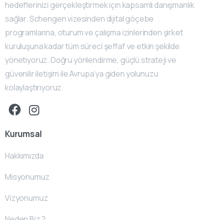
hedeflerinizi gerçekleştirmek için kapsamlı danışmanlık
sağlar. Schengen vizesinden dijital göçebe
programlarına, oturum ve çalışma izinlerinden şirket
kuruluşuna kadar tüm süreci şeffaf ve etkin şekilde
yönetiyoruz. Doğru yönlendirme, güçlü strateji ve
güvenilir iletişim ile Avrupa’ya giden yolunuzu
kolaylaştırıyoruz.
Kurumsal
Hakkımızda
Misyonumuz
Vizyonumuz
Neden Biz ?