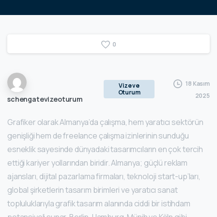
0
18 Kasım
Vize ve
Oturum
2025
schengatevizeoturum
Grafiker olarak Almanya’da çalışma, hem yaratıcı sektörün
genişliği hem de freelance çalışma izinlerinin sunduğu
esneklik sayesinde dünyadaki tasarımcıların en çok tercih
ettiği kariyer yollarından biridir. Almanya; güçlü reklam
ajansları, dijital pazarlama firmaları, teknoloji start-up’ları,
global şirketlerin tasarım birimleri ve yaratıcı sanat
topluluklarıyla grafik tasarım alanında ciddi bir istihdam