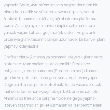
yapısıdır. Berlin, Avrupa’nın tasarım başkentlerinden biri
olarak kabul edilir ve yüzlerce coworking alanı, sanat
festivali, tasarım etkinliği ve iş ağı oluşturma platformu
sunar. Almanya aynı zamanda disiplinli çalışma kültürü,
yüksek yaşam kalitesi, güçlü sağlık sistemi ve güvenli
ortamıyla grafik tasarımcılar için uzun vadeli bir kariyer planı
yapmayı kolaylaştırır.
Grafiker olarak Almanya’ya taşınmak isteyen kişilerin vergi
sistemine uyum sağlaması da önemlidir. Freelance
çalışanlar için vergi numarası (Steuernummer) alınması
gerekir ve gelir durumuna göre yıllık vergi beyanı yapılır.
Doğru sınıfta vergi mükellefi olmak, ileride yaşanabilecek
mali sorunların önüne geçmek için kritik öneme sahiptir.
Almanya’da freelance çalışma modeline geçiş yapmak
isteyen tasarımcılar, şirket kurmadan da “serbest meslek