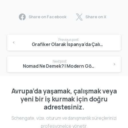
Share on Facebook
Share on X
Previous post
Grafiker Olarak İspanya’da Çalışma | Digital Nomad, Freelance ve Oturum Rehberi
Next post
Nomad Ne Demek? | Modern Göçebe Yaşam Tarzının Anlamı ve Özellikleri
Avrupa’da yaşamak, çalışmak veya
yeni bir iş kurmak için doğru
adrestesiniz.
Schengate, vize, oturum ve danışmanlık süreçlerinizi
profesyonelce yönetir.