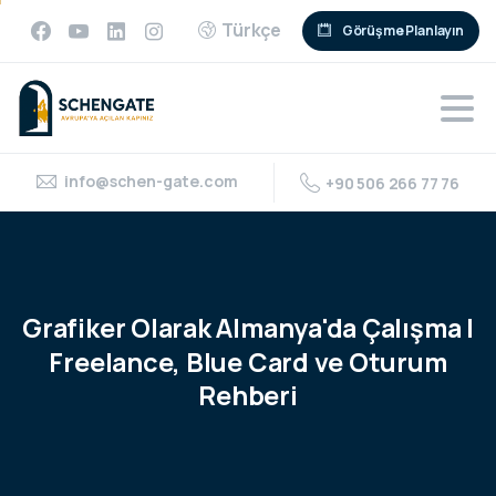
Türkçe
Görüşme Planlayın
info@schen-gate.com
+90 506 266 77 76
Grafiker
Olarak
Almanya'da
Çalışma
|
Freelance,
Blue
Card
ve
Oturum
Rehberi