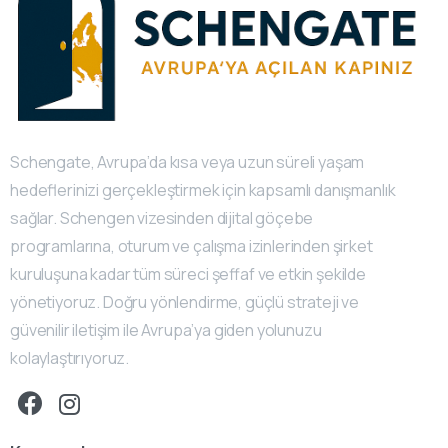
Schengate, Avrupa’da kısa veya uzun süreli yaşam
hedeflerinizi gerçekleştirmek için kapsamlı danışmanlık
sağlar. Schengen vizesinden dijital göçebe
programlarına, oturum ve çalışma izinlerinden şirket
kuruluşuna kadar tüm süreci şeffaf ve etkin şekilde
yönetiyoruz. Doğru yönlendirme, güçlü strateji ve
güvenilir iletişim ile Avrupa’ya giden yolunuzu
kolaylaştırıyoruz.