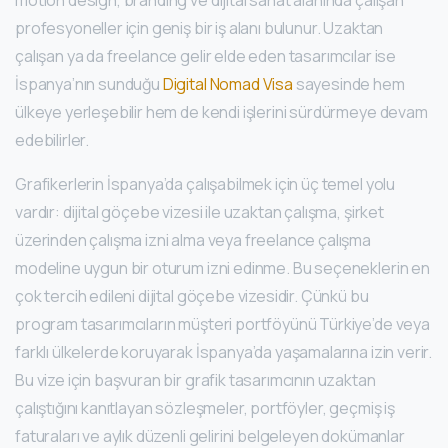
motion design, branding ve dijital sanat alanında çalışan
profesyoneller için geniş bir iş alanı bulunur. Uzaktan
çalışan ya da freelance gelir elde eden tasarımcılar ise
İspanya’nın sunduğu
Digital Nomad Visa
sayesinde hem
ülkeye yerleşebilir hem de kendi işlerini sürdürmeye devam
edebilirler.
Grafikerlerin İspanya’da çalışabilmek için üç temel yolu
vardır: dijital göçebe vizesi ile uzaktan çalışma, şirket
üzerinden çalışma izni alma veya freelance çalışma
modeline uygun bir oturum izni edinme. Bu seçeneklerin en
çok tercih edileni dijital göçebe vizesidir. Çünkü bu
program tasarımcıların müşteri portföyünü Türkiye’de veya
farklı ülkelerde koruyarak İspanya’da yaşamalarına izin verir.
Bu vize için başvuran bir grafik tasarımcının uzaktan
çalıştığını kanıtlayan sözleşmeler, portföyler, geçmiş iş
faturaları ve aylık düzenli gelirini belgeleyen dokümanlar