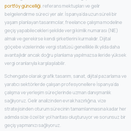
portföy güncelliği
, referans mektupları ve gelir
belgelendirme süreci yer alır. İspanya’da uzun süreli bir
yaşam planlayan tasarımcılar, freelance çalışma modeline
geçiş yapabilecekleri şekilde vergi kimlik numarası (NIE)
almalı ve gerekirse kendi şirketlerini kurmalıdır. Dijital
göçebe vizelerinde vergi statüsü genellikle ilk yılda daha
avantajlıdır ancak doğru planlama yapılmazsa ileride yüksek
vergi oranlarıyla karşılaşılabilir.
Schengate olarak grafik tasarım, sanat, dijital pazarlama ve
yaratıcı sektörlerde çalışan profesyonellere İspanya’da
çalışma ve yerleşim süreçlerinde uzman danışmanlık
sağlıyoruz. Gelir analizinden evrak hazırlığına, vize
stratejisinden oturum sürecinin tamamlanmasına kadar her
adımda size özel bir yol haritası oluşturuyor ve sorunsuz bir
geçiş yapmanızı sağlıyoruz.