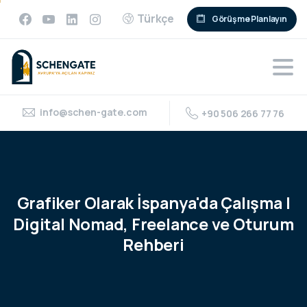
Türkçe
Görüşme Planlayın
info@schen-gate.com
+90 506 266 77 76
Grafiker
Olarak
İspanya'da
Çalışma
|
Digital
Nomad,
Freelance
ve
Oturum
Rehberi