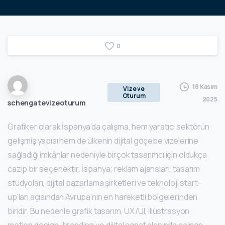
0
18 Kasım
Vize ve
Oturum
2025
schengatevizeoturum
Grafiker olarak İspanya’da çalışma, hem yaratıcı sektörün
gelişmiş yapısı hem de ülkenin dijital göçebe vizelerine
sağladığı imkânlar nedeniyle birçok tasarımcı için oldukça
cazip bir seçenektir. İspanya; reklam ajansları, tasarım
stüdyoları, dijital pazarlama şirketleri ve teknoloji start-
up’ları açısından Avrupa’nın en hareketli bölgelerinden
biridir. Bu nedenle grafik tasarım, UX/UI, illüstrasyon,