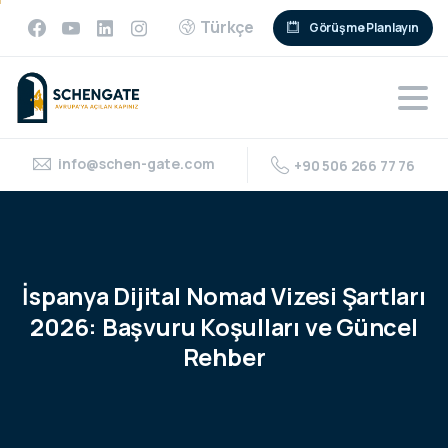
Türkçe
Görüşme Planlayın
info@schen-gate.com
+90 506 266 77 76
İspanya
Dijital
Nomad
Vizesi
Şartları
2026:
Başvuru
Koşulları
ve
Güncel
Rehber