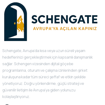
Schengate, Avrupa’da kısa veya uzun süreli yaşam
hedeflerinizi gerçekleştirmek için kapsamlı danışmanlık
sağlar. Schengen vizesinden dijital göçebe
programlarına, oturum ve çalışma izinlerinden şirket
kuruluşuna kadar tüm süreci şeffaf ve etkin şekilde
yönetiyoruz. Doğru yönlendirme, güçlü strateji ve
güvenilir iletişim ile Avrupa’ya giden yolunuzu
kolaylaştırıyoruz.