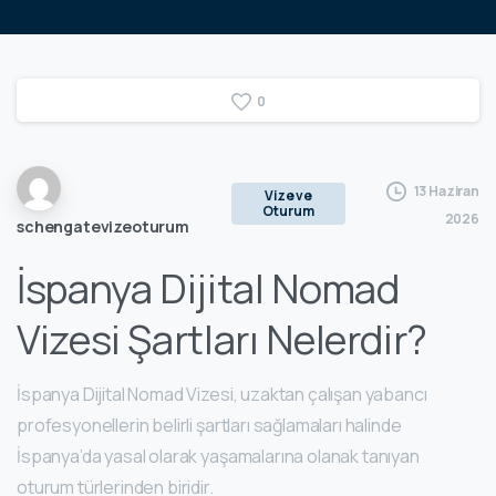
0
13 Haziran
Vize ve
Oturum
2026
schengatevizeoturum
İspanya Dijital Nomad
Vizesi Şartları Nelerdir?
İspanya Dijital Nomad Vizesi, uzaktan çalışan yabancı
profesyonellerin belirli şartları sağlamaları halinde
İspanya’da yasal olarak yaşamalarına olanak tanıyan
oturum türlerinden biridir.