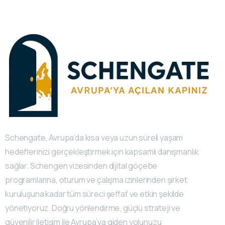
Schengate, Avrupa’da kısa veya uzun süreli yaşam
hedeflerinizi gerçekleştirmek için kapsamlı danışmanlık
sağlar. Schengen vizesinden dijital göçebe
programlarına, oturum ve çalışma izinlerinden şirket
kuruluşuna kadar tüm süreci şeffaf ve etkin şekilde
yönetiyoruz. Doğru yönlendirme, güçlü strateji ve
güvenilir iletişim ile Avrupa’ya giden yolunuzu