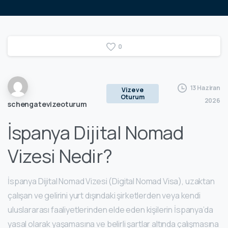
0
13 Haziran
Vize ve
Oturum
2026
schengatevizeoturum
İspanya Dijital Nomad
Vizesi Nedir?
İspanya Dijital Nomad Vizesi (Digital Nomad Visa), uzaktan
çalışan ve gelirini yurt dışındaki şirketlerden veya kendi
uluslararası faaliyetlerinden elde eden kişilerin İspanya’da
yasal olarak yaşamasına ve belirli şartlar altında çalışmasına