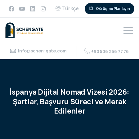
Türkçe
Görüşme Planlayın
info@schen-gate.com
+90 506 266 77 76
İspanya
Dijital
Nomad
Vizesi
2026:
Şartlar,
Başvuru
Süreci
ve
Merak
Edilenler