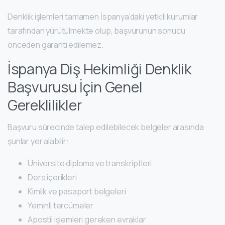
Denklik işlemleri tamamen İspanya’daki yetkili kurumlar
tarafından yürütülmekte olup, başvurunun sonucu
önceden garanti edilemez.
İspanya Diş Hekimliği Denklik
Başvurusu İçin Genel
Gereklilikler
Başvuru sürecinde talep edilebilecek belgeler arasında
şunlar yer alabilir:
Üniversite diploma ve transkriptleri
Ders içerikleri
Kimlik ve pasaport belgeleri
Yeminli tercümeler
Apostil işlemleri gereken evraklar