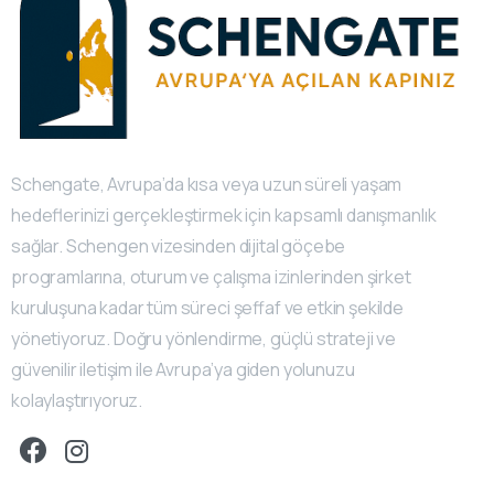
Schengate, Avrupa’da kısa veya uzun süreli yaşam
hedeflerinizi gerçekleştirmek için kapsamlı danışmanlık
sağlar. Schengen vizesinden dijital göçebe
programlarına, oturum ve çalışma izinlerinden şirket
kuruluşuna kadar tüm süreci şeffaf ve etkin şekilde
yönetiyoruz. Doğru yönlendirme, güçlü strateji ve
güvenilir iletişim ile Avrupa’ya giden yolunuzu
kolaylaştırıyoruz.