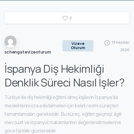
0
13 Haziran
Vize ve
Oturum
2026
schengatevizeoturum
İspanya Diş Hekimliği
Denklik Süreci Nasıl İşler?
Türkiye’de diş hekimliği eğitimi almış kişilerin İspanya’da
mesleklerini icra edebilmeleri için belirli resmi süreçleri
tamamlamaları gerekebilir. Bu süreç, eğitim geçmişi, ilgili
mevzuat ve İspanyol makamlarının değerlendirmelerine
göre farklılık gösterebilir.