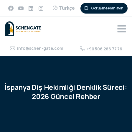
Türkçe
Görüşme Planlayın
info@schen-gate.com
+90 506 266 77 76
İspanya
Diş
Hekimliği
Denklik
Süreci:
2026
Güncel
Rehber