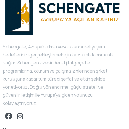
Schengate, Avrupa’da kısa veya uzun süreli yaşam
hedeflerinizi gerçekleştirmek için kapsamlı danışmanlık
sağlar. Schengen vizesinden dijital göçebe
programlarına, oturum ve çalışma izinlerinden şirket
kuruluşuna kadar tüm süreci şeffaf ve etkin şekilde
yönetiyoruz. Doğru yönlendirme, güçlü strateji ve
güvenilir iletişim ile Avrupa’ya giden yolunuzu
kolaylaştırıyoruz.