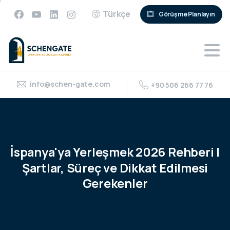
Türkçe
Görüşme Planlayın
info@schen-gate.com
+90 506 266 77 76
İspanya'ya
Yerleşmek
2026
Rehberi
|
Şartlar,
Süreç
ve
Dikkat
Edilmesi
Gerekenler