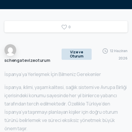
0
12 Haziran
Vize ve
Oturum
2026
schengatevizeoturum
İspanya’ya Yerleşmek İçin Bilmeniz Gerekenler
İspanya, iklimi, yaşam kalitesi, sağlık sistemi ve Avrupa Birliği
içerisindeki konumu sayesinde her yıl binlerce yabancı
tarafından tercih edilmektedir. Özellikle Türkiye’den
İspanya’ya taşınmayı planlayan kişiler için doğru oturum
türünü belirlemek ve süreci eksiksiz yönetmek büyük
önem taşır.