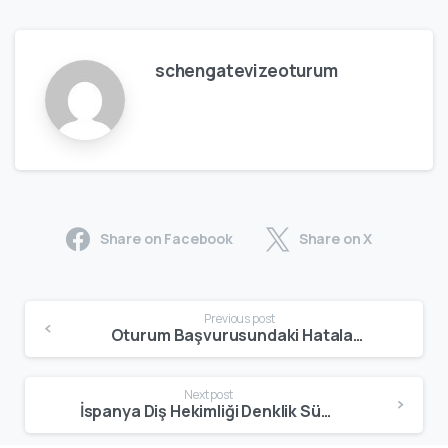
schengatevizeoturum
Share on Facebook
Share on X
Previous post
Oturum Başvurusundaki Hatalar – En Sık Yapılan Yanlışlar ve Çözüm Yolları
Next post
İspanya Diş Hekimliği Denklik Süreci: 2026 Güncel Rehber