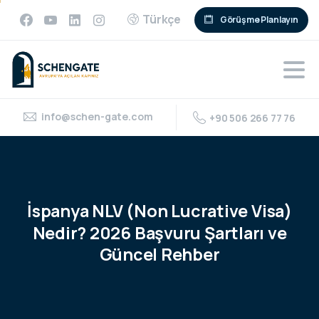
Türkçe
Görüşme Planlayın
info@schen-gate.com
+90 506 266 77 76
İspanya
NLV
(Non
Lucrative
Visa)
Nedir?
2026
Başvuru
Şartları
ve
Güncel
Rehber