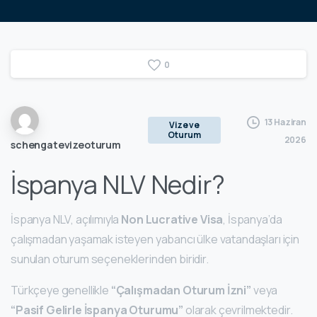
0
13 Haziran
Vize ve
Oturum
2026
schengatevizeoturum
İspanya NLV Nedir?
İspanya NLV, açılımıyla
Non Lucrative Visa
, İspanya’da
çalışmadan yaşamak isteyen yabancı ülke vatandaşları için
sunulan oturum seçeneklerinden biridir.
Türkçeye genellikle
“Çalışmadan Oturum İzni”
veya
“Pasif Gelirle İspanya Oturumu”
olarak çevrilmektedir.