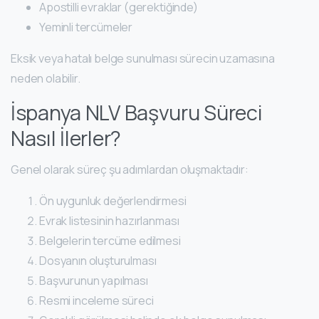
Apostilli evraklar (gerektiğinde)
Yeminli tercümeler
Eksik veya hatalı belge sunulması sürecin uzamasına
neden olabilir.
İspanya NLV Başvuru Süreci
Nasıl İlerler?
Genel olarak süreç şu adımlardan oluşmaktadır:
Ön uygunluk değerlendirmesi
Evrak listesinin hazırlanması
Belgelerin tercüme edilmesi
Dosyanın oluşturulması
Başvurunun yapılması
Resmi inceleme süreci