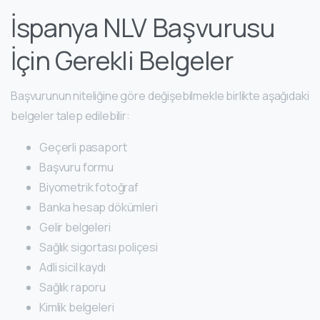
İspanya NLV Başvurusu
İçin Gerekli Belgeler
Başvurunun niteliğine göre değişebilmekle birlikte aşağıdaki
belgeler talep edilebilir:
Geçerli pasaport
Başvuru formu
Biyometrik fotoğraf
Banka hesap dökümleri
Gelir belgeleri
Sağlık sigortası poliçesi
Adli sicil kaydı
Sağlık raporu
Kimlik belgeleri