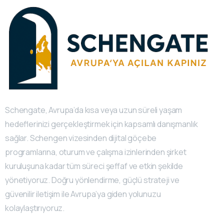
Schengate, Avrupa’da kısa veya uzun süreli yaşam
hedeflerinizi gerçekleştirmek için kapsamlı danışmanlık
sağlar. Schengen vizesinden dijital göçebe
programlarına, oturum ve çalışma izinlerinden şirket
kuruluşuna kadar tüm süreci şeffaf ve etkin şekilde
yönetiyoruz. Doğru yönlendirme, güçlü strateji ve
güvenilir iletişim ile Avrupa’ya giden yolunuzu
kolaylaştırıyoruz.