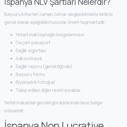
İspanya NLV Şartları Nelerdir?
Başvuru kriterleri zaman zaman değişebilmekle birlikte
genel olarak aşağıdaki hususlar önem taşımaktadır:
Yeterli mali kaynağın belgelenmesi
Geçerli pasaport
Sağlık sigortası
Adli sicil kaydı
Sağlık raporu (gerektiğinde)
Başvuru formu
Biyometrik fotoğraf
Talep edilen diğer resmi evraklar
Yetkili makamlar gerekli gördüklerinde ilave belge
isteyebilir.
İspanya Non Lucrative