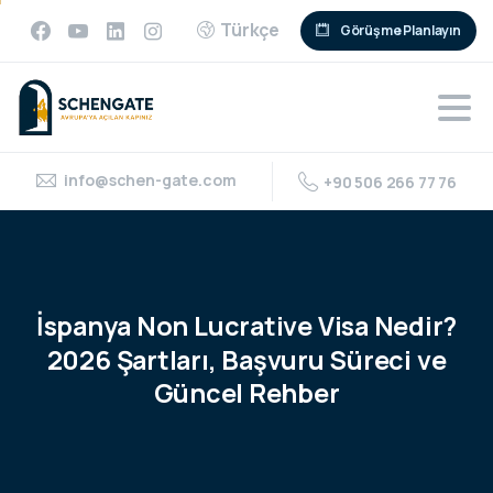
Türkçe
Görüşme Planlayın
info@schen-gate.com
+90 506 266 77 76
İspanya
Non
Lucrative
Visa
Nedir?
2026
Şartları,
Başvuru
Süreci
ve
Güncel
Rehber