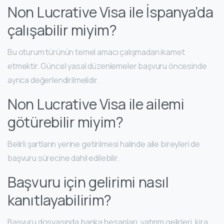
Non Lucrative Visa ile İspanya’da
çalışabilir miyim?
Bu oturum türünün temel amacı çalışmadan ikamet
etmektir. Güncel yasal düzenlemeler başvuru öncesinde
ayrıca değerlendirilmelidir.
Non Lucrative Visa ile ailemi
götürebilir miyim?
Belirli şartların yerine getirilmesi halinde aile bireyleri de
başvuru sürecine dahil edilebilir.
Başvuru için gelirimi nasıl
kanıtlayabilirim?
Başvuru dosyasında banka hesapları, yatırım gelirleri, kira