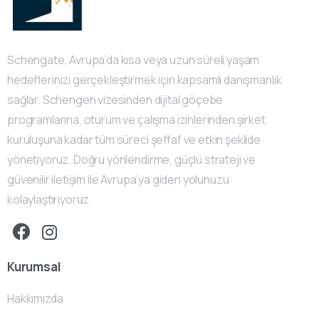
Schengate, Avrupa’da kısa veya uzun süreli yaşam
hedeflerinizi gerçekleştirmek için kapsamlı danışmanlık
sağlar. Schengen vizesinden dijital göçebe
programlarına, oturum ve çalışma izinlerinden şirket
kuruluşuna kadar tüm süreci şeffaf ve etkin şekilde
yönetiyoruz. Doğru yönlendirme, güçlü strateji ve
güvenilir iletişim ile Avrupa’ya giden yolunuzu
kolaylaştırıyoruz.
Kurumsal
Hakkımızda