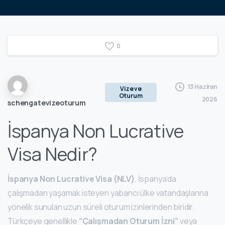
0
13 Haziran
Vize ve
Oturum
2026
schengatevizeoturum
İspanya Non Lucrative
Visa Nedir?
İspanya Non Lucrative Visa (NLV)
, İspanya’da
çalışmadan yaşamak isteyen yabancı ülke vatandaşlarına
yönelik sunulan uzun süreli oturum izinlerinden biridir.
Türkçeye genellikle
“Çalışmadan Oturum İzni”
veya