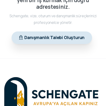
yeni bir iş kurmak için doğru
adrestesiniz.
Schengate, vize, oturum ve danışmanlık süreçlerinizi
profesyonelce yönetir.
Danışmanlık Talebi Oluşturun