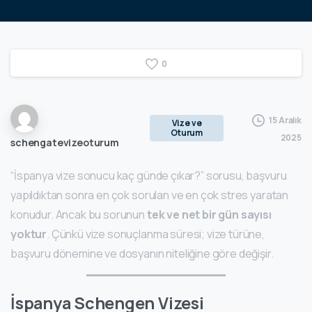
0
15 Aralık
Vize ve
Oturum
2025
schengatevizeoturum
“İspanya vize sonucu kaç günde çıkar?” sorusu, başvuru
yapıldıktan sonra en çok sorulan ve en çok stres yaratan
konudur. Ancak bu sorunun
tek ve net bir gün sayısı
yoktur
. Çünkü vize sonuçlanma süresi; vize türüne,
başvuru dönemine ve dosyanın niteliğine göre değişir.
İspanya Schengen Vizesi