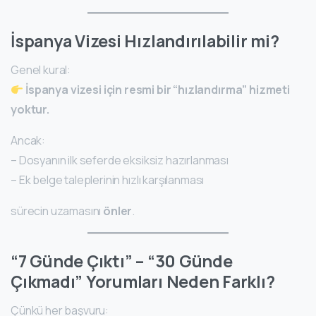
İspanya Vizesi Hızlandırılabilir mi?
Genel kural:
İspanya vizesi için resmi bir “hızlandırma” hizmeti
yoktur.
Ancak:
– Dosyanın ilk seferde eksiksiz hazırlanması
– Ek belge taleplerinin hızlı karşılanması
sürecin uzamasını
önler
.
“7 Günde Çıktı” – “30 Günde
Çıkmadı” Yorumları Neden Farklı?
Çünkü her başvuru: