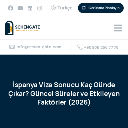
Türkçe
Görüşme Planlayın
info@schen-gate.com
+90 506 266 77 76
İspanya
Vize
Sonucu
Kaç
Günde
Çıkar?
Güncel
Süreler
ve
Etkileyen
Faktörler
(2026)