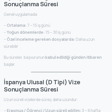
Sonuçlanma Süresi
Genel uygulamada:
–
Ortalama:
7 – 15 iş günü
–
Yoğun dönemlerde:
15 – 30 iş günü
–
Özel inceleme gereken dosyalarda:
Daha uzun
sürebilir
Bu süreler, başvurunun
kabul edildiği günden itibaren
başlar.
İspanya Ulusal (D Tipi) Vize
Sonuçlanma Süresi
Uzun süreli vizelerde süreç daha uzundur:
–
Erasmus / Öğrenci / Uzun süreli eğitim:
3 – 6 hafta