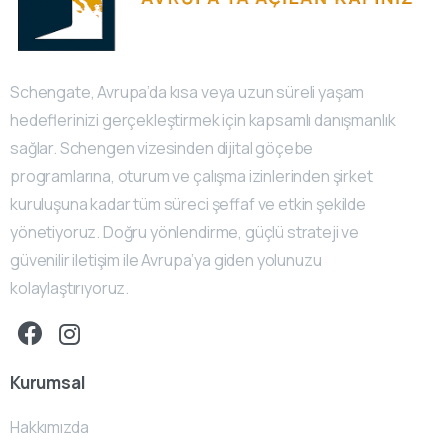
Schengate, Avrupa’da kısa veya uzun süreli yaşam
hedeflerinizi gerçekleştirmek için kapsamlı danışmanlık
sağlar. Schengen vizesinden dijital göçebe
programlarına, oturum ve çalışma izinlerinden şirket
kuruluşuna kadar tüm süreci şeffaf ve etkin şekilde
yönetiyoruz. Doğru yönlendirme, güçlü strateji ve
güvenilir iletişim ile Avrupa’ya giden yolunuzu
kolaylaştırıyoruz.
Kurumsal
Hakkımızda