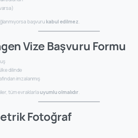
(varsa)
sağlanmıyorsa başvuru
kabul edilmez
.
ngen Vize Başvuru Formu
muş
 ülke dilinde
rafından imzalanmış
iler, tüm evraklarla
uyumlu olmalıdır
.
etrik Fotoğraf