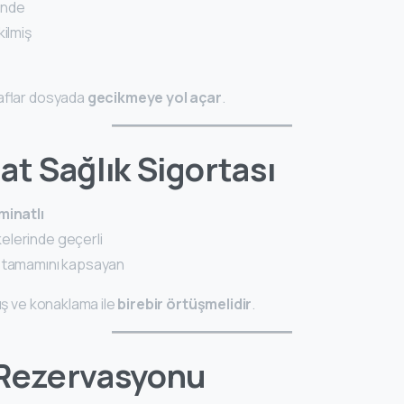
inde
kilmiş
raflar dosyada
gecikmeye yol açar
.
at Sağlık Sigortası
minatlı
elerinde geçerli
n tamamını kapsayan
çuş ve konaklama ile
birebir örtüşmelidir
.
 Rezervasyonu