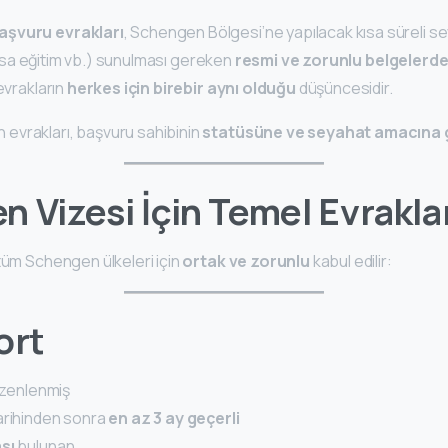
aşvuru evrakları
, Schengen Bölgesi’ne yapılacak kısa süreli se
, kısa eğitim vb.) sunulması gereken
resmi ve zorunlu belgelerd
evrakların
herkes için birebir aynı olduğu
düşüncesidir.
evrakları, başvuru sahibinin
statüsüne ve seyahat amacına g
 Vizesi İçin Temel Evrakla
tüm Schengen ülkeleri için
ortak ve zorunlu
kabul edilir:
ort
düzenlenmiş
arihinden sonra
en az 3 ay geçerli
sı
bulunan