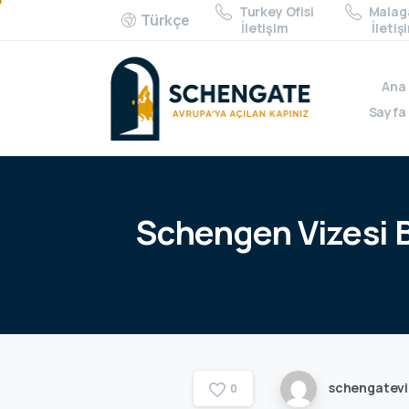
Turkey Ofisi
Malaga
Türkçe
İletişim
İletiş
Ana
Sayfa
Schengen
Vizesi
schengatev
0