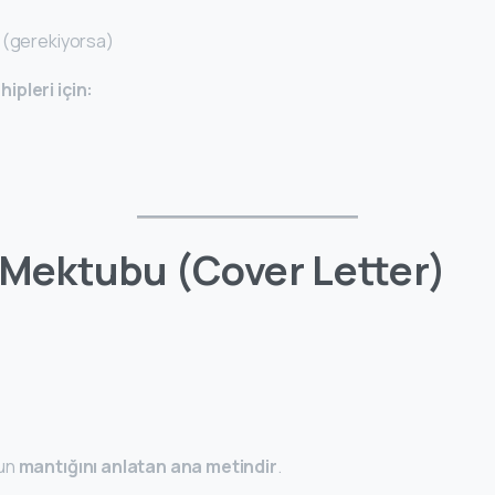
 (gerekiyorsa)
ipleri için:
 Mektubu (Cover Letter)
nun
mantığını anlatan ana metindir
.