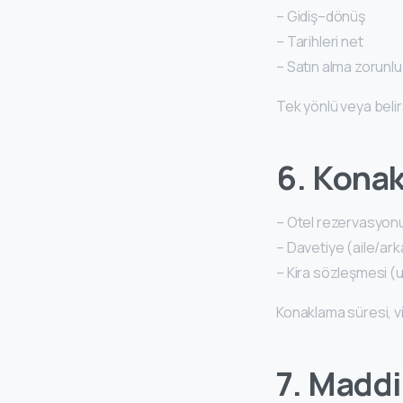
– Gidiş–dönüş
– Tarihleri net
– Satın alma zorunlu 
Tek yönlü veya beli
6. Kona
– Otel rezervasyon
– Davetiye (aile/ar
– Kira sözleşmesi 
Konaklama süresi, v
7. Madd