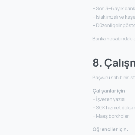
– Son 3–6 aylık ba
– Islak imzalı ve kaşe
– Düzenli gelir göst
Banka hesabındaki an
8. Çalış
Başvuru sahibinin s
Çalışanlar için:
– İşveren yazısı
– SGK hizmet dökü
– Maaş bordroları
Öğrenciler için: