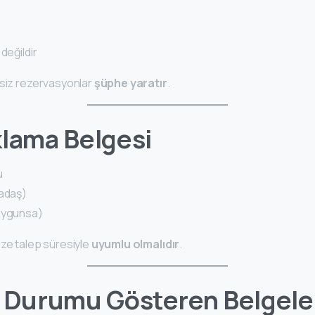
değildir
rsiz rezervasyonlar
şüphe yaratır
.
klama Belgesi
u
kadaş)
(uygunsa)
ize talep süresiyle
uyumlu olmalıdır
.
i Durumu Gösteren Belgele