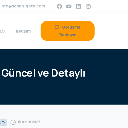
info@schen-gate.com
Görüşme
S.S.
İletişim
Planlayın
Güncel
ve
Detaylı
15 Aralık 2025
rum