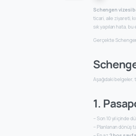
Schengen vizesi b
ticari, aile ziyareti
sık yapılan hata, bu 
Gerçekte Schengen 
Schengen
Aşağıdaki belgeler, 
1. Pasap
– Son 10 yıl içinde 
– Planlanan dönüş t
– En az
2 boş sayfa