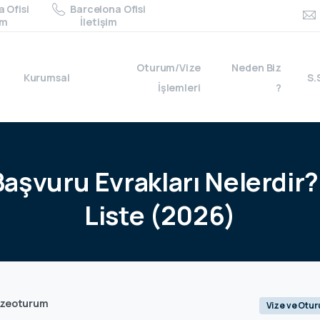
 Ofisi
Barcelona Ofisi
im
İletişim
Oturum/Vize
Neden Biz
Kurumsal
S.
İşlemleri
?
Başvuru
Evrakları
Nelerdir?
Liste
(2026)
izeoturum
Vize ve Otu