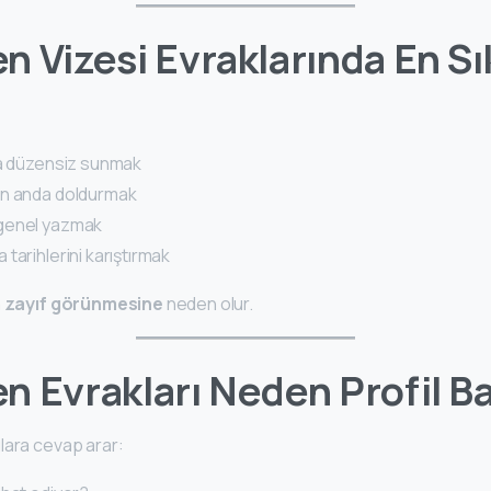
 Vizesi Evraklarında En Sı
ma düzensiz sunmak
on anda doldurmak
genel yazmak
tarihlerini karıştırmak
n
zayıf görünmesine
neden olur.
 Evrakları Neden Profil Ba
lara cevap arar: