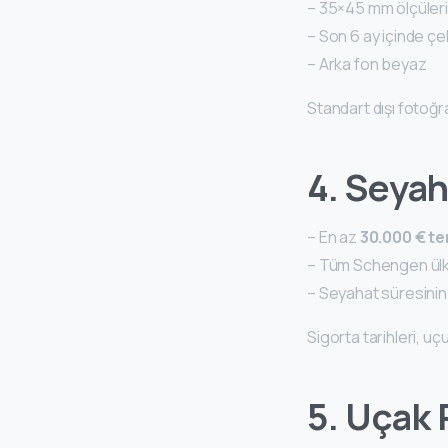
– 35×45 mm ölçüler
– Son 6 ay içinde çe
– Arka fon beyaz
Standart dışı fotoğ
4. Seyah
– En az
30.000 € te
– Tüm Schengen ülk
– Seyahat süresini
Sigorta tarihleri, u
5. Uçak