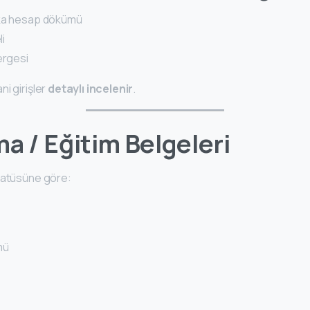
nka hesap dökümü
li
ergesi
i girişler
detaylı incelenir
.
ma / Eğitim Belgeleri
tatüsüne göre:
mü