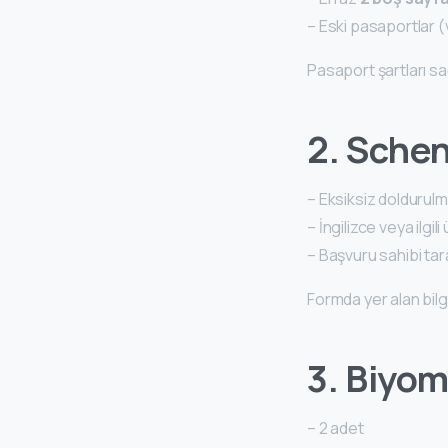
– Eski pasaportlar 
Pasaport şartları 
2. Sche
– Eksiksiz doldurul
– İngilizce veya ilgili
– Başvuru sahibi ta
Formda yer alan bilg
3. Biyom
– 2 adet