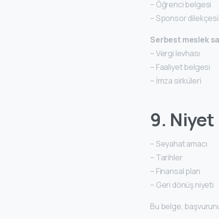
– Öğrenci belgesi
– Sponsor dilekçesi
Serbest meslek sah
– Vergi levhası
– Faaliyet belgesi
– İmza sirküleri
9. Niyet
– Seyahat amacı
– Tarihler
– Finansal plan
– Geri dönüş niyeti
Bu belge, başvuru