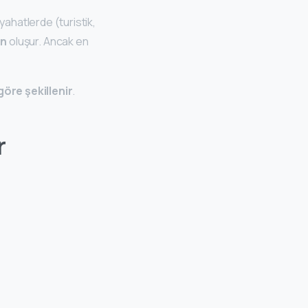
yahatlerde (turistik,
en
oluşur. Ancak en
öre şekillenir
.
r