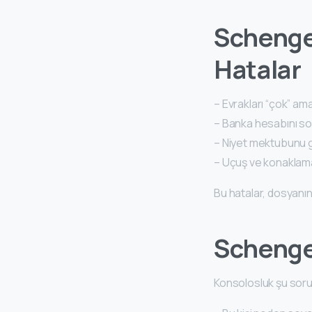
Schengen
Hatalar
– Evrakları “çok” a
– Banka hesabını s
– Niyet mektubunu 
– Uçuş ve konaklama 
Bu hatalar, dosyanı
Schengen
Konsolosluk şu soru