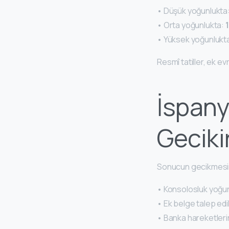
• Düşük yoğunlukta
• Orta yoğunlukta:
1
• Yüksek yoğunlukt
Resmî tatiller, ek ev
İspan
Geciki
Sonucun gecikmesin
• Konsolosluk yoğu
• Ek belge talep edi
• Banka hareketleri