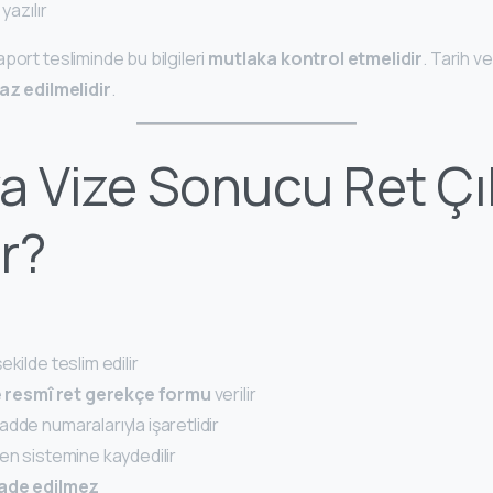
yazılır
port tesliminde bu bilgileri
mutlaka kontrol etmelidir
. Tarih ve
raz edilmelidir
.
a Vize Sonucu Ret Çı
r?
kilde teslim edilir
e
resmî ret gerekçe formu
verilir
dde numaralarıyla işaretlidir
en sistemine kaydedilir
iade edilmez