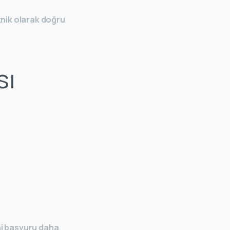
knik olarak doğru
sı
i başvuru daha