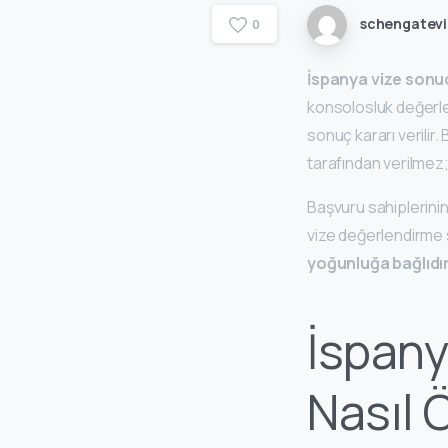
schengatev
0
İspanya vize sonu
konsolosluk değerle
sonuç kararı verilir
tarafından verilmez
Başvuru sahiplerini
vize değerlendirme
yoğunluğa bağlıdı
İspany
Nasıl 