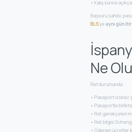
• Kalış süresi açıkça 
Başvuru sahibi, pasa
BLS
’ye
aynı gün iti
İspany
Ne Olu
Ret durumunda:
• Pasaport vizesiz şe
• Pasaportla birlikt
• Ret gerekçeleri ma
• Ret bilgisi Scheng
• Ödenen ücretler