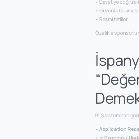
• Davetiye doğrula
• Güvenlik taraması
• Resmî tatiller
Özellikle sponsorlu
İspany
“Değe
Demek
BLS sisteminde görü
•
Application Rec
•
In Process / Und