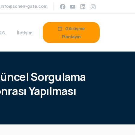
info@schen-gate.com
Görüşme
S.S.
İletişim
Planlayın
üncel
Sorgulama
nrası
Yapılması