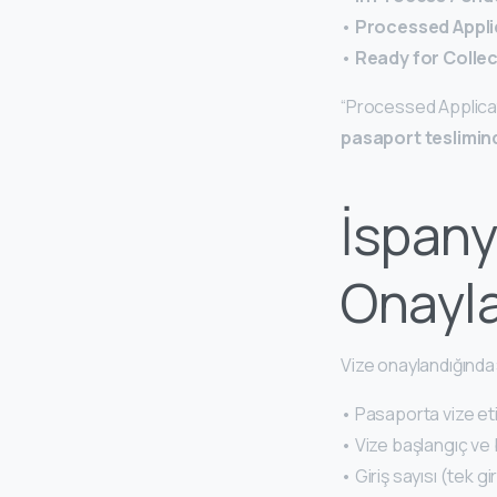
•
Processed Appli
•
Ready for Collec
“Processed Applicat
pasaport teslimind
İspany
Onayla
Vize onaylandığında
• Pasaporta vize etik
• Vize başlangıç ve bi
• Giriş sayısı (tek giri