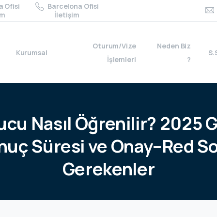
 Ofisi
Barcelona Ofisi
im
İletişim
Oturum/Vize
Neden Biz
Kurumsal
S.
İşlemleri
?
ucu
Nasıl
Öğrenilir?
2025
G
nuç
Süresi
ve
Onay–Red
So
Gerekenler