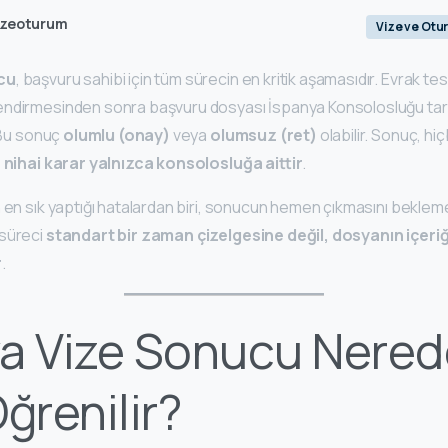
izeoturum
Vize ve Otu
cu
, başvuru sahibi için tüm sürecin en kritik aşamasıdır. Evrak tes
ndirmesinden sonra başvuru dosyası İspanya Konsolosluğu tara
. Bu sonuç
olumlu (onay)
veya
olumsuz (ret)
olabilir. Sonuç, hiç
;
nihai karar yalnızca konsolosluğa aittir
.
n en sık yaptığı hatalardan biri, sonucun hemen çıkmasını beklem
 süreci
standart bir zaman çizelgesine değil, dosyanın içer
r
.
a Vize Sonucu Nered
Öğrenilir?