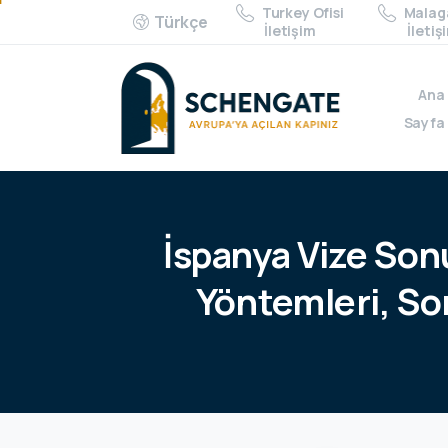
Turkey Ofisi
Malaga
Türkçe
İletişim
İletiş
Ana
Sayfa
İspanya
Vize
Son
Yöntemleri,
So