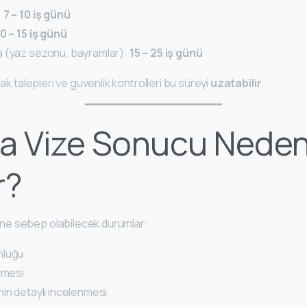
:
7 – 10 iş günü
0 – 15 iş günü
a (yaz sezonu, bayramlar):
15 – 25 iş günü
rak talepleri ve güvenlik kontrolleri bu süreyi
uzatabilir
.
ya Vize Sonucu Nede
r?
e sebep olabilecek durumlar:
nluğu
lmesi
nin detaylı incelenmesi