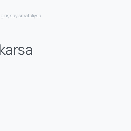
 giriş sayısı hatalıysa
karsa