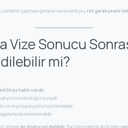
 sahibinin yapması gereken en önemli şey,
ret gerekçesini te
a Vize Sonucu Sonra
Edilebilir mi?
mî itiraz hakkı vardır
panya Konsolosluğu’na yapılır
gilizce veya İspanyolca hazırlanmalıdır
elgelerle desteklenmelidir
tiraz etmek
en doğru yol değildir
. Bazı dosyalarda doğrudan
yen