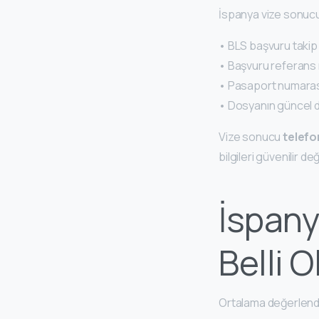
İspanya vize sonucu
• BLS başvuru takip e
• Başvuru referans n
• Pasaport numarası
• Dosyanın güncel d
Vize sonucu
telefo
bilgileri güvenilir deği
İspan
Belli O
Ortalama değerlendi