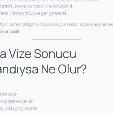
cation:
Dosya konsoloslukta sonuçlandı
tion:
Pasaport BLS’ye geri gönderildi
ion” ibaresi çıktığında dosya sonuçlanmıştır; ancak
onay mı re
e anlaşılır
.
a Vize Sonucu
ndıysa Ne Olur?
:
eti basılır
tiş tarihleri yer alır
ş, çoklu giriş) belirtilir