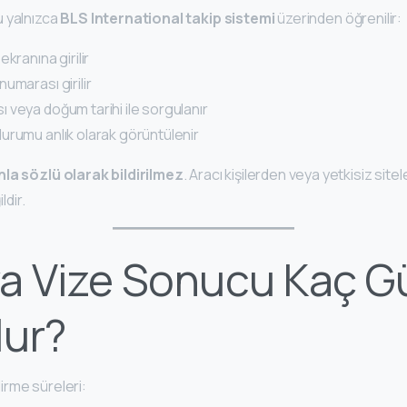
 yalnızca
BLS International takip sistemi
üzerinden öğrenilir:
kranına girilir
umarası girilir
 veya doğum tarihi ile sorgulanır
urumu anlık olarak görüntülenir
nla sözlü olarak bildirilmez
. Aracı kişilerden veya yetkisiz sitel
ldir.
ya Vize Sonucu Kaç 
lur?
rme süreleri: