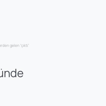
erden gelen “çıktı”
Günde