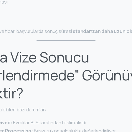
ması
 ve ticari başvurularda sonuç süresi
standarttan daha uzun ola
a Vize Sonucu
rlendirmede” Görünü
tir?
lebilen bazı durumlar:
eived:
Evraklar BLS tarafından teslim alındı
er Processing:
Başvuru konsoloslukta değerlendiriliyor