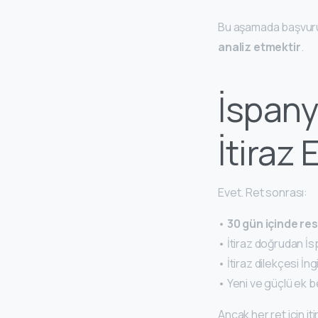
Bu aşamada başvuru
analiz etmektir
.
İspany
İtiraz 
Evet. Ret sonrası:
•
30 gün içinde res
• İtiraz doğrudan İs
• İtiraz dilekçesi İn
• Yeni ve güçlü ek b
Ancak her ret için i