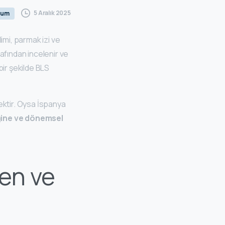
5 Aralık 2025
rum
limi, parmak izi ve
fından incelenir ve
bir şekilde BLS
ektir. Oysa İspanya
iğine ve dönemsel
en ve