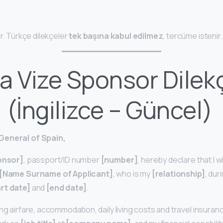
ır. Türkçe dilekçeler
tek başına kabul edilmez
, tercüme istenir.
a Vize Sponsor Dilek
 (İngilizce – Güncel)
General of Spain,
onsor]
, passport/ID number
[number]
, hereby declare that I wi
[Name Surname of Applicant]
, who is my
[relationship]
, dur
art date]
and
[end date]
.
ng airfare, accommodation, daily living costs and travel insuran