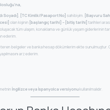
losluğu’na,
ı Soyadı]
,
[TC Kimlik/Pasaport No]
sahibiyim.
[Başvuru Sahi
ecesi]
olan kişinin
[başlangıç tarihi] – [bitiş tarihi]
tarihleri ara
oluşacak tüm ulaşım, konaklama ve günlük yaşam giderlerinin ta
an ederim.
teren belgeler ve banka hesap dökümlerim ekte sunulmuştur. G
yapılmasını arz ederim.
metnin
İngilizce veya İspanyolca versiyonu
kullanılmalıdır.