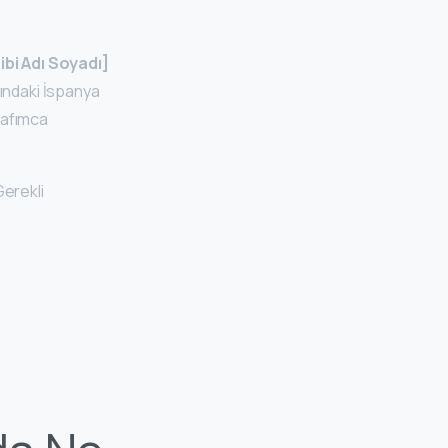
bi Adı Soyadı]
sındaki İspanya
rafımca
erekli