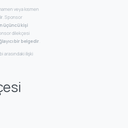
tamamen veya kısmen
dir. Sponsor
n üçüncü kişi
onsor dilekçesi
ayıcı bir belgedir
.
arasındaki ilişki
çesi