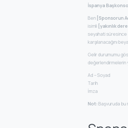
İspanya Başkonso
Ben
[Sponsorun Ad
isimli
[yakınlık der
seyahati süresince 
karşılanacağını bey
Gelir durumumu gös
değerlendirmelerin 
Ad – Soyad
Tarih
İmza
Not:
Başvuruda bu 