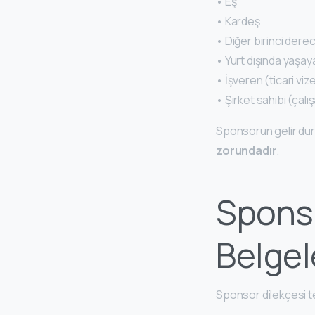
• Eş
• Kardeş
• Diğer birinci dere
• Yurt dışında yaşay
• İşveren (ticari viz
• Şirket sahibi (çalış
Sponsorun gelir d
zorundadır
.
Sponso
Belgel
Sponsor dilekçesi te