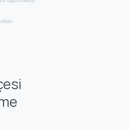
ty is supported by
cation.
çesi
rme