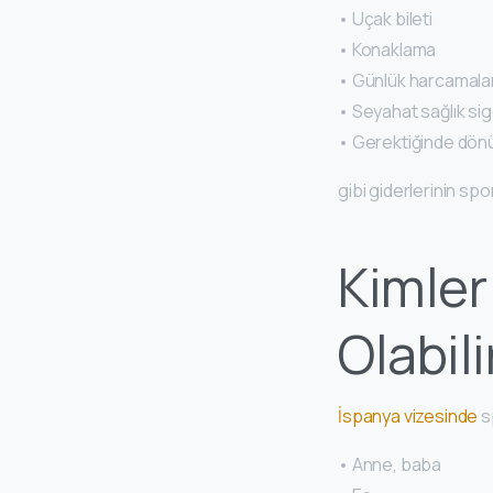
• Uçak bileti
• Konaklama
• Günlük harcamala
• Seyahat sağlık sig
• Gerektiğinde dönü
gibi giderlerinin sp
Kimler
Olabili
İspanya vizesinde
s
• Anne, baba