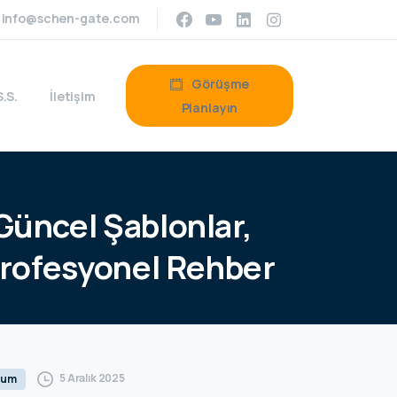
info@schen-gate.com
Görüşme
S.S.
İletişim
Planlayın
Güncel
Şablonlar,
rofesyonel
Rehber
5 Aralık 2025
rum