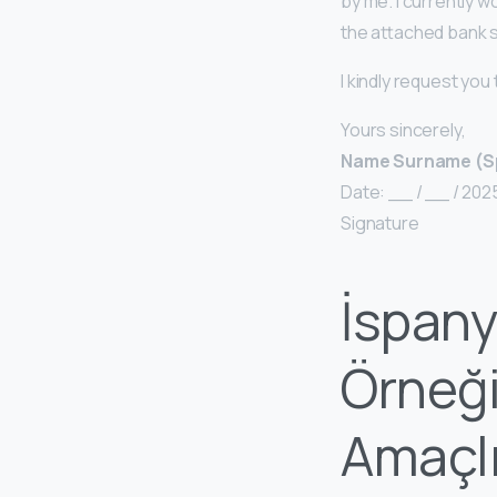
by me. I currently w
the attached bank
I kindly request you
Yours sincerely,
Name Surname (S
Date: __ / __ / 202
Signature
İspany
Örneği
Amaçl