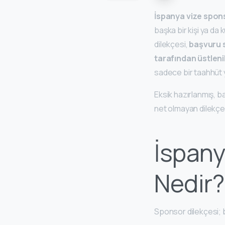
İspanya vize spon
başka bir kişi ya da
dilekçesi,
başvuru s
tarafından üstleni
sadece bir taahhüt y
Eksik hazırlanmış, b
net olmayan dilekçe
İspany
Nedir?
Sponsor dilekçesi; 