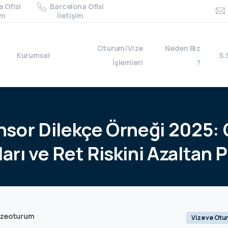
 Ofisi
Barcelona Ofisi
im
İletişim
Oturum/Vize
Neden Biz
Kurumsal
S.
İşlemleri
?
nsor
Dilekçe
Örneği
2025:
ları
ve
Ret
Riskini
Azaltan
P
izeoturum
Vize ve Otu