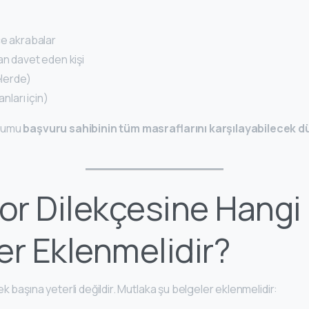
ce akrabalar
an davet eden kişi
elerde)
anları için)
urumu
başvuru sahibinin tüm masraflarını karşılayabilecek 
r Dilekçesine Hangi
er Eklenmelidir?
k başına yeterli değildir. Mutlaka şu belgeler eklenmelidir: