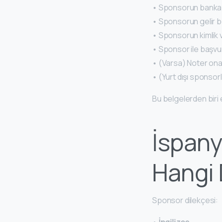
• Sponsorun bank
• Sponsorun gelir 
• Sponsorun kimlik 
• Sponsor ile başvur
• (Varsa) Noter on
• (Yurt dışı sponso
Bu belgelerden biri
İspany
Hangi D
Sponsor dilekçesi:
•
İngilizce