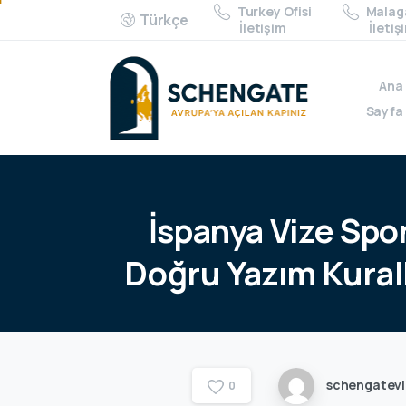
Turkey Ofisi
Malaga
Türkçe
İletişim
İletiş
Ana
Sayfa
İspanya
Vize
Spo
Doğru
Yazım
Kural
schengatev
0