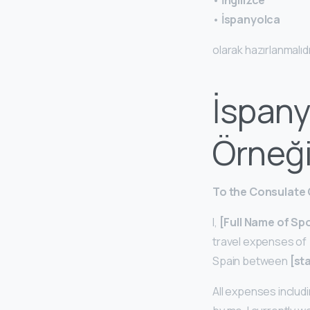
•
İspanyolca
olarak hazırlanmalıd
İspany
Örneği
To the Consulate 
I,
[Full Name of Sp
travel expenses of
Spain between
[st
All expenses includi