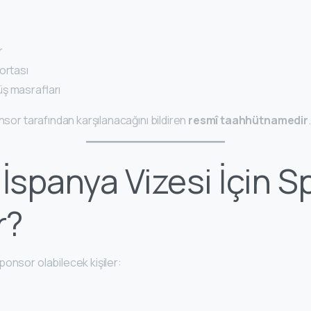
r
ortası
ş masrafları
onsor tarafından karşılanacağını bildiren
resmî taahhütnamedir
.
 İspanya Vizesi İçin 
r?
ponsor olabilecek kişiler: