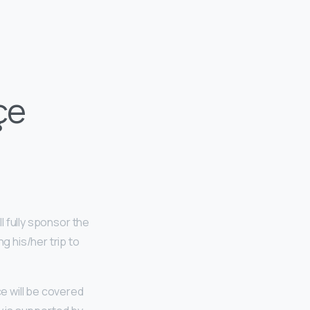
çe
ll fully sponsor the
ing his/her trip to
ce will be covered