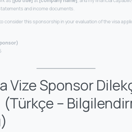
ork as
[job title]
at
[company name]
, and my financial capabili
 statements and income documents.
 to consider this sponsorship in your evaluation of the visa appli
ponsor)
5
a Vize Sponsor Dilek
 (Türkçe – Bilgilendi
ı)