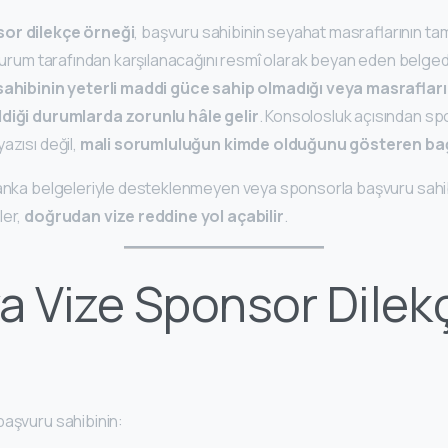
sor dilekçe örneği
, başvuru sahibinin seyahat masraflarının 
 kurum tarafından karşılanacağını resmî olarak beyan eden belge
ahibinin yeterli maddi güce sahip olmadığı veya masrafları
ldiği durumlarda zorunlu hâle gelir
. Konsolosluk açısından sp
azısı değil,
mali sorumluluğun kimde olduğunu gösteren bağl
anka belgeleriyle desteklenmeyen veya sponsorla başvuru sahibi 
ler,
doğrudan vize reddine yol açabilir
.
a Vize Sponsor Dilek
başvuru sahibinin: