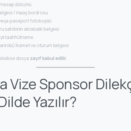
a hesap dökümü
belgesi / maaş bordrosu
veya pasaport fotokopisi
u sahibinin akrabalık belgesi
aylı taahhütname
rlarında) İkamet ve oturum belgesi
 eksikse dosya
zayıf kabul edilir
.
a Vize Sponsor Dilek
ilde Yazılır?