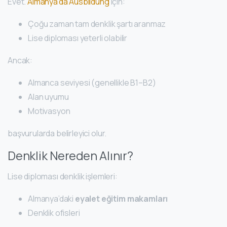
Evet.
Almanya’da Ausbildung
için:
Çoğu zaman tam denklik şartı aranmaz
Lise diploması yeterli olabilir
Ancak:
Almanca seviyesi (genellikle B1–B2)
Alan uyumu
Motivasyon
başvurularda belirleyici olur.
Denklik Nereden Alınır?
Lise diploması denklik işlemleri:
Almanya’daki
eyalet eğitim makamları
Denklik ofisleri