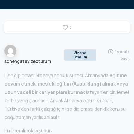
0
14 Aralık
Vize ve
Oturum
2025
schengatevizeoturum
Lise diploması Almanya denklik süreci, Almanya’da
eğitime
devam etmek, mesleki eğitim (Ausbildung) almak veya
uzun vadeli bir kariyer planı kurmak
isteyenler için temel
bir başlangıç adımıdır. Ancak Almanya eğitim sistemi,
Türkiye’den farklı çalıştığı için lise diploması denklik konusu
çoğu zaman yanlış anlaşılır.
En önemli nokta şudur: