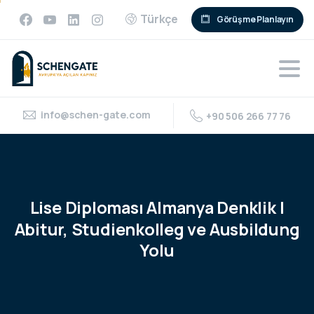
Türkçe
Görüşme Planlayın
info@schen-gate.com
+90 506 266 77 76
Lise
Diploması
Almanya
Denklik
|
Abitur,
Studienkolleg
ve
Ausbildung
Yolu