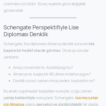
üzerinden yürütülür. Süreç eyalete göre değişiklik
gösterebilir.
Schengate Perspektifiyle Lise
Diploması Denklik
Schengate, lise diploması Almanya denklik sürecini
tek
başına bir hedef olarak görmez
. Önce şu sorular
yanıtlanır:
Amaç üniversite mi, Ausbildung mu?
Almanya mı, başka bir AB ülkesi mi daha uygun?
Denklik süreci zaman mı kazandırır, kaybettirir mi?
Bu analiz yapılmadan başlatılan süreçler, çoğu zaman
yanlış beklentiyle
sonuçlanır. Schengate, l
ise mezunları
için Almanya
yolunu
gerçekçi ve sürdürülebilir
bir planla