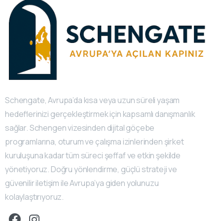
Schengate, Avrupa’da kısa veya uzun süreli yaşam
hedeflerinizi gerçekleştirmek için kapsamlı danışmanlık
sağlar. Schengen vizesinden dijital göçebe
programlarına, oturum ve çalışma izinlerinden şirket
kuruluşuna kadar tüm süreci şeffaf ve etkin şekilde
yönetiyoruz. Doğru yönlendirme, güçlü strateji ve
güvenilir iletişim ile Avrupa’ya giden yolunuzu
kolaylaştırıyoruz.