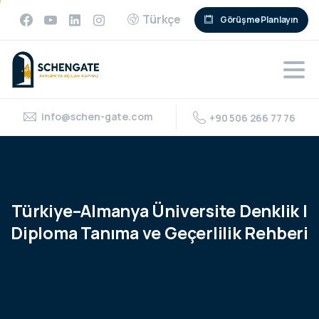
Türkçe
Görüşme Planlayın
info@schen-gate.com
+90 506 266 77 76
Türkiye–Almanya
Üniversite
Denklik
|
Diploma
Tanıma
ve
Geçerlilik
Rehberi