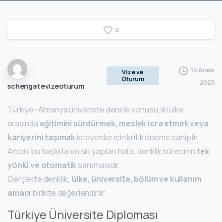
0
14 Aralık
Vize ve
Oturum
2025
schengatevizeoturum
Türkiye–Almanya üniversite denklik konusu, iki ülke
arasında
eğitimini sürdürmek, meslek icra etmek veya
kariyerini taşımak
isteyenler için kritik öneme sahiptir.
Ancak bu başlıkta en sık yapılan hata, denklik sürecinin
tek
yönlü ve otomatik
sanılmasıdır.
Gerçekte denklik;
ülke, üniversite, bölüm ve kullanım
amacı
birlikte değerlendirilir.
Türkiye Üniversite Diploması