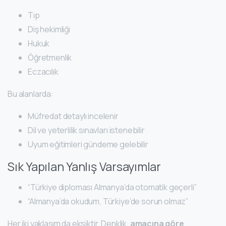
Tıp
Diş hekimliği
Hukuk
Öğretmenlik
Eczacılık
Bu alanlarda:
Müfredat detaylı incelenir
Dil ve yeterlilik sınavları istenebilir
Uyum eğitimleri gündeme gelebilir
Sık Yapılan Yanlış Varsayımlar
“Türkiye diploması Almanya’da otomatik geçerli”
“Almanya’da okudum, Türkiye’de sorun olmaz”
Her iki yaklaşım da eksiktir. Denklik,
amacına göre