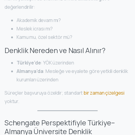
değerlendirilir:
Akademik devam mı?
Meslek icrası mı?
Kamu mu, özel sektör mü?
Denklik Nereden ve Nasıl Alınır?
Türkiye’de
: YÖK üzerinden
Almanya’da
: Mesleğe ve eyalete göre yetkili denklik
kurumları üzerinden
Süreçler başvuruya özeldir; standart
bir zaman çizelgesi
yoktur.
Schengate Perspektifiyle Türkiye–
Almanya Üniversite Denklik