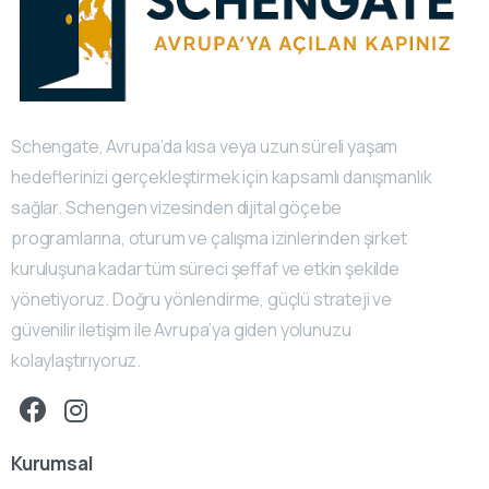
Schengate, Avrupa’da kısa veya uzun süreli yaşam
hedeflerinizi gerçekleştirmek için kapsamlı danışmanlık
sağlar. Schengen vizesinden dijital göçebe
programlarına, oturum ve çalışma izinlerinden şirket
kuruluşuna kadar tüm süreci şeffaf ve etkin şekilde
yönetiyoruz. Doğru yönlendirme, güçlü strateji ve
güvenilir iletişim ile Avrupa’ya giden yolunuzu
kolaylaştırıyoruz.
Kurumsal