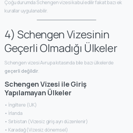
Çoğu durumda Schengen vizesi kabul edilir fakat bazı ek
kurallar uygulanabilir.
4) Schengen Vizesinin
Geçerli Olmadığı Ülkeler
Schengen vizesi Avrupa kıtasında bile bazı ülkelerde
geçerli değildir
.
Schengen Vizesi ile Giriş
Yapılamayan Ülkeler
• İngiltere (UK)
• İrlanda
• Sırbistan (Vizesiz giriş ayrı düzenlenir)
• Karadağ (Vizesiz dönemsel)