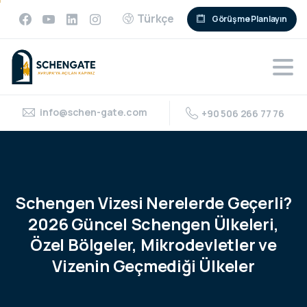
Türkçe
Görüşme Planlayın
info@schen-gate.com
+90 506 266 77 76
Schengen
Vizesi
Nerelerde
Geçerli?
2026
Güncel
Schengen
Ülkeleri,
Özel
Bölgeler,
Mikrodevletler
ve
Vizenin
Geçmediği
Ülkeler