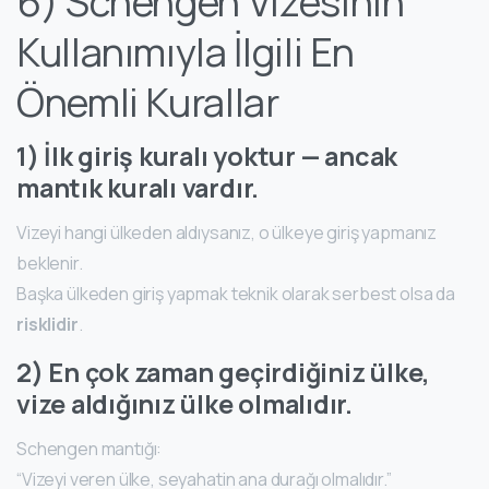
6) Schengen Vizesinin
Kullanımıyla İlgili En
Önemli Kurallar
1) İlk giriş kuralı yoktur — ancak
mantık kuralı vardır.
Vizeyi hangi ülkeden aldıysanız, o ülkeye giriş yapmanız
beklenir.
Başka ülkeden giriş yapmak teknik olarak serbest olsa da
risklidir
.
2) En çok zaman geçirdiğiniz ülke,
vize aldığınız ülke olmalıdır.
Schengen mantığı:
“Vizeyi veren ülke, seyahatin ana durağı olmalıdır.”