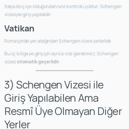
İtalya ile iç içe olduğundan sınır kontrolü yoktur; Schengen
vizesiyle giriş yapılabilir.
Vatikan
Roma içinde yer aldığından Schengen vizesi yeterlidir.
Bu üç bölgeye giriş için ayrıca vize gerekmez; Schengen
vizesi
otomatik geçerlidir
.
3) Schengen Vizesi ile
Giriş Yapılabilen Ama
Resmî Üye Olmayan Diğer
Yerler