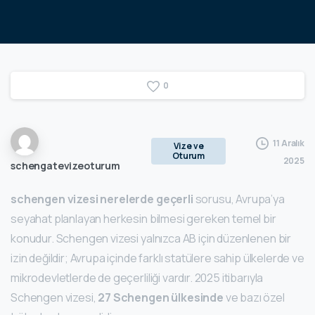
0
11 Aralık
Vize ve
Oturum
2025
schengatevizeoturum
schengen vizesi nerelerde geçerli
sorusu, Avrupa’ya
seyahat planlayan herkesin bilmesi gereken temel bir
konudur. Schengen vizesi yalnızca AB için düzenlenen bir
izin değildir; Avrupa içinde farklı statülere sahip ülkelerde ve
mikrodevletlerde de geçerliliği vardır. 2025 itibarıyla
Schengen vizesi,
27 Schengen ülkesinde
ve bazı özel