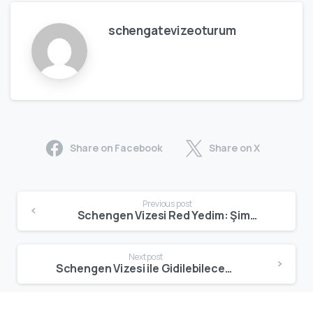
schengatevizeoturum
Share on Facebook
Share on X
Previous post
Schengen Vizesi Red Yedim: Şimdi Ne Yapmalıyım? Red Sonrası Yol Haritası, Dosya Güçlendirme Teknikleri ve Başarılı Yeniden Başvuru Stratejisi
Next post
Schengen Vizesi ile Gidilebilecek Ülkeler (2026): Schengen Bölgesi, Mikrodevletler, Özel Statülü Bölgeler ve Ek Olarak Schengen’i Kabul Eden Ülkeler