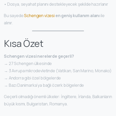
• Dosya, seyahat planını destekleyecek şekilde hazırlanır
Bu sayede
Schengen vizesi
en geniş kullanım alanı
ile
alınır.
Kısa Özet
Schengen vizesi nerelerde geçerli?
→ 27 Schengen ülkesinde
→ 3 Avrupa mikrodevletinde (Vatikan, San Marino, Monako)
→ Andorra gibi özel bölgelerde
→ Bazı Danimarka’ya bağlı özerk bölgelerde
Geçerli olmadığı önemli ülkeler: İngiltere, İrlanda, Balkanların
büyük kısmı, Bulgaristan, Romanya.