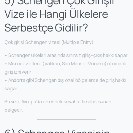
5) Schengen Çok Girişli
Vize ile Hangi Ülkelere
Serbestçe Gidilir?
Çok girişli Schengen vizesi (Multiple Entry):
• Schengen ülkeleri arasında sınırsız giriş–çıkış hakkı sağlar
• Mikrodevletlere (Vatikan, San Marino, Monako) otomatik
giriş izni verir
• Andorra gibi Schengen dışı özel bölgelerde de giriş hakkı
sağlar
Bu vize, Avrupa’da en esnek seyahat fırsatını sunan
belgedir.