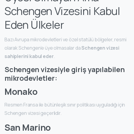
Schengen Vizesini Kabul
Eden Ülkeler
Bazı Avrupa mikrodevletleri ve özel statülü bölgeler, resmi
olarak Schengen’e üye olmasalar da
Schengen vizesi
sahiplerini kabul eder
.
Schengen vizesiyle giriş yapılabilen
mikrodevletler:
Monako
Resmen Fransa ile bütünleşik sınır politikası uyguladığı için
Schengen vizesi geçerlidir.
San Marino