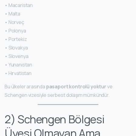
• Macaristan
• Malta
• Norveç
• Polonya
• Portekiz
• Slovakya
• Slovenya
• Yunanistan
• Hırvatistan
Bu ülkeler arasında
pasaport kontrolü yoktur
ve
Schengen vizesiyle serbest dolaşım mümkündür.
2) Schengen Bölgesi
Üyesi Olmayan Ama