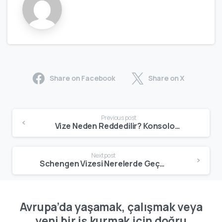
Share on Facebook
Share on X
Previous post
Vize Neden Reddedilir? Konsoloslukların Red Kararındaki En Önemli 12 Sebep, Risk Değerlendirmesi ve Tekrar Başvuru Stratejileri
Next post
Schengen Vizesi Nerelerde Geçerli? 2026 Güncel Schengen Ülkeleri, Özel Bölgeler, Mikrodevletler ve Vizenin Geçmediği Ülkeler
Avrupa’da yaşamak, çalışmak veya
yeni bir iş kurmak için doğru