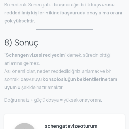
Bu nedenle Schengate danışmanlığında
ilk başvurusu
reddedilmiş kişilerin ikinci başvuruda onay alma oranı
çok yüksektir.
8) Sonuç
“
Schengen vizesi red yedim
” demek, sürecin bittiği
anlamına gelmez.
Asıl önemli olan, neden reddedildiğinizi anlamak ve bir
sonraki başvuruyu
konsolosluğun beklentilerine tam
uyumlu
şekilde hazırlamaktır.
Doğru analiz + güçlü dosya = yüksek onay oranı.
schengatevizeoturum