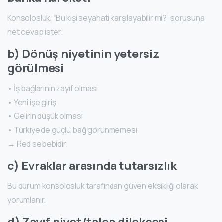
Konsolosluk, “Bu kişi seyahati karşılayabilir mi?” sorusuna
net cevap ister.
b) Dönüş niyetinin yetersiz
görülmesi
• İş bağlarının zayıf olması
• Yeni işe giriş
• Gelirin düşük olması
• Türkiye’de güçlü bağ görünmemesi
→ Red sebebidir.
c) Evraklar arasında tutarsızlık
Bu durum konsolosluk tarafından güven eksikliği olarak
yorumlanır.
d) Zayıf niyet/talep dilekçesi