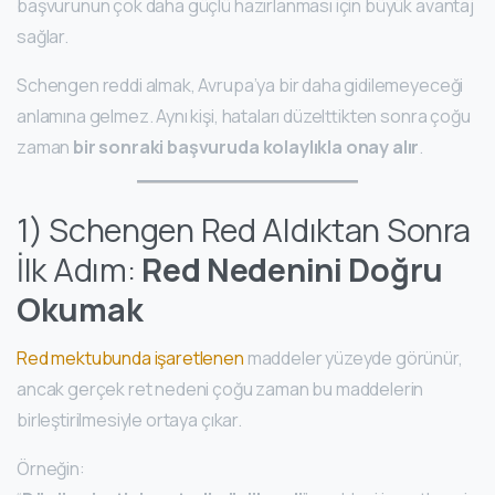
başvurunun çok daha güçlü hazırlanması için büyük avantaj
sağlar.
Schengen reddi almak, Avrupa’ya bir daha gidilemeyeceği
anlamına gelmez. Aynı kişi, hataları düzelttikten sonra çoğu
zaman
bir sonraki başvuruda kolaylıkla onay alır
.
1) Schengen Red Aldıktan Sonra
İlk Adım:
Red Nedenini Doğru
Okumak
Red mektubunda işaretlenen
maddeler yüzeyde görünür,
ancak gerçek ret nedeni çoğu zaman bu maddelerin
birleştirilmesiyle ortaya çıkar.
Örneğin: