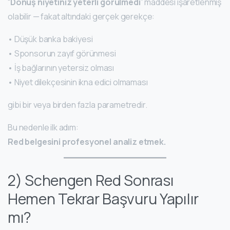
“
Dönüş niyetiniz yeterli görülmedi
” maddesi işaretlenmiş
olabilir — fakat altındaki gerçek gerekçe:
• Düşük banka bakiyesi
• Sponsorun zayıf görünmesi
• İş bağlarının yetersiz olması
• Niyet dilekçesinin ikna edici olmaması
gibi bir veya birden fazla parametredir.
Bu nedenle ilk adım:
Red belgesini profesyonel analiz etmek.
2) Schengen Red Sonrası
Hemen Tekrar Başvuru Yapılır
mı?