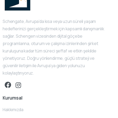
Schengate, Avrupa’da kısa veya uzun süreli yaşam
hedeflerinizi gerçekleştirmek için kapsamlı danışmanlık
sağlar. Schengen vizesinden dijital göçebe
programlarına, oturum ve çalışma izinlerinden şirket
kuruluşuna kadar tüm süreci şeffaf ve etkin şekilde
yönetiyoruz. Doğru yönlendirme, güçlü strateji ve
güvenilir iletişim ile Avrupa’ya giden yolunuzu
kolaylaştırıyoruz.
Kurumsal
Hakkımızda