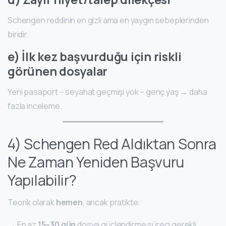
Schengen reddinin en gizli ama en yaygın sebeplerinden
biridir.
e) İlk kez başvurduğu için riskli
görünen dosyalar
Yeni pasaport – seyahat geçmişi yok – genç yaş → daha
fazla inceleme.
4) Schengen Red Aldıktan Sonra
Ne Zaman Yeniden Başvuru
Yapılabilir?
Teorik olarak
hemen
, ancak pratikte:
→ En az
15–30 gün
dosya güçlendirme süreci gerekli.