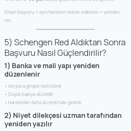
Erken başvuru = aynı hataların tekrar edilmesi = yeniden
ret.
5) Schengen Red Aldıktan Sonra
Başvuru Nasıl Güçlendirilir?
1) Banka ve mali yapı yeniden
düzenlenir
• Ani para girişleri temizlenir
• Düşük bakiye düzeltilir
• Hareketler daha düzenli hale getirilir
2) Niyet dilekçesi uzman tarafından
yeniden yazılır