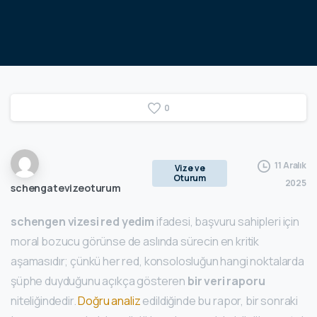
0
11 Aralık
Vize ve
Oturum
2025
schengatevizeoturum
schengen vizesi red yedim
ifadesi, başvuru sahipleri için
moral bozucu görünse de aslında sürecin en kritik
aşamasıdır; çünkü her red, konsolosluğun hangi noktalarda
şüphe duyduğunu açıkça gösteren
bir veri raporu
niteliğindedir.
Doğru analiz
edildiğinde bu rapor, bir sonraki