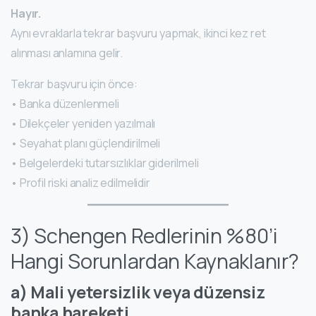
Hayır.
Aynı evraklarla tekrar başvuru yapmak, ikinci kez ret
alınması anlamına gelir.
Tekrar başvuru için önce:
• Banka düzenlenmeli
• Dilekçeler yeniden yazılmalı
• Seyahat planı güçlendirilmeli
• Belgelerdeki tutarsızlıklar giderilmeli
• Profil riski analiz edilmelidir
3) Schengen Redlerinin %80’i
Hangi Sorunlardan Kaynaklanır?
a) Mali yetersizlik veya düzensiz
banka hareketi