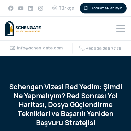
Türkçe
Görüşme Planlayın
info@schen-gate.com
+90 506 266 77 76
Schengen
Vizesi
Red
Yedim:
Şimdi
Ne
Yapmalıyım?
Red
Sonrası
Yol
Haritası,
Dosya
Güçlendirme
Teknikleri
ve
Başarılı
Yeniden
Başvuru
Stratejisi