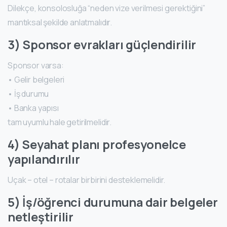
Dilekçe, konsolosluğa “neden vize verilmesi gerektiğini”
mantıksal şekilde anlatmalıdır.
3) Sponsor evrakları güçlendirilir
Sponsor varsa:
• Gelir belgeleri
• İş durumu
• Banka yapısı
tam uyumlu hale getirilmelidir.
4) Seyahat planı profesyonelce
yapılandırılır
Uçak – otel – rotalar birbirini desteklemelidir.
5) İş/öğrenci durumuna dair belgeler
netleştirilir