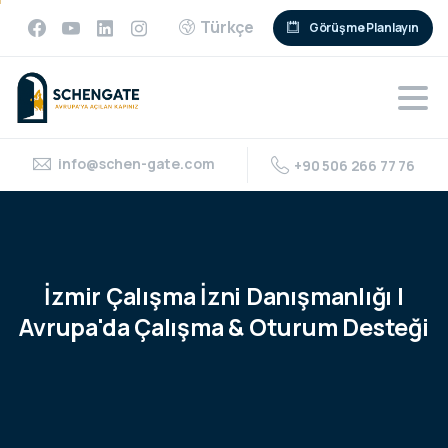
Türkçe
Görüşme Planlayın
info@schen-gate.com
+90 506 266 77 76
İzmir
Çalışma
İzni
Danışmanlığı
|
Avrupa'da
Çalışma
&
Oturum
Desteği