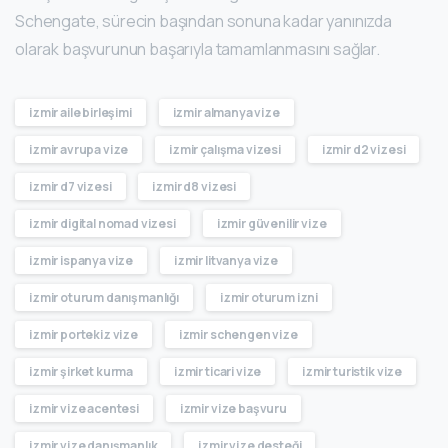
Schengate, sürecin başından sonuna kadar yanınızda
olarak başvurunun başarıyla tamamlanmasını sağlar.
izmir aile birleşimi
izmir almanya vize
izmir avrupa vize
izmir çalışma vizesi
izmir d2 vizesi
izmir d7 vizesi
izmir d8 vizesi
izmir digital nomad vizesi
izmir güvenilir vize
izmir ispanya vize
izmir litvanya vize
izmir oturum danışmanlığı
izmir oturum izni
izmir portekiz vize
izmir schengen vize
izmir şirket kurma
izmir ticari vize
izmir turistik vize
izmir vize acentesi
izmir vize başvuru
izmir vize danışmanlık
izmir vize desteği