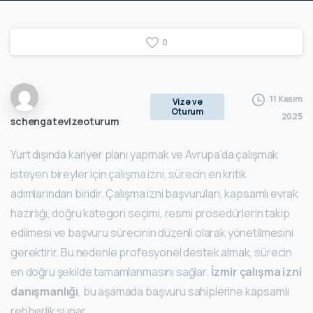
0
11 Kasım
Vize ve
Oturum
2025
schengatevizeoturum
Yurt dışında kariyer planı yapmak ve Avrupa’da çalışmak
isteyen bireyler için çalışma izni, sürecin en kritik
adımlarından biridir. Çalışma izni başvuruları, kapsamlı evrak
hazırlığı, doğru kategori seçimi, resmi prosedürlerin takip
edilmesi ve başvuru sürecinin düzenli olarak yönetilmesini
gerektirir. Bu nedenle profesyonel destek almak, sürecin
en doğru şekilde tamamlanmasını sağlar.
İzmir çalışma izni
danışmanlığı
, bu aşamada başvuru sahiplerine kapsamlı
rehberlik sunar.