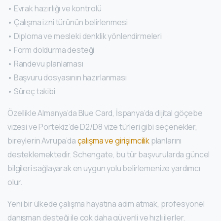
• Evrak hazırlığı ve kontrolü
• Çalışma izni türünün belirlenmesi
• Diploma ve mesleki denklik yönlendirmeleri
• Form doldurma desteği
• Randevu planlaması
• Başvuru dosyasının hazırlanması
• Süreç takibi
Özellikle Almanya’da Blue Card, İspanya’da dijital göçebe
vizesi ve Portekiz’de D2/D8 vize türleri gibi seçenekler,
bireylerin Avrupa’da
çalışma ve girişimcilik
planlarını
desteklemektedir. Schengate, bu tür başvurularda güncel
bilgileri sağlayarak en uygun yolu belirlemenize yardımcı
olur.
Yeni bir ülkede çalışma hayatına adım atmak, profesyonel
danışman desteği ile çok daha güvenli ve hızlı ilerler.