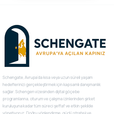
Schengate, Avrupa’da kısa veya uzun süreli yaşam
hedeflerinizi gerçekleştirmek için kapsamlı danışmanlık
sağlar. Schengen vizesinden dijital göçebe
programlarına, oturum ve çalışma izinlerinden şirket
kuruluşuna kadar tüm süreci şeffaf ve etkin şekilde
yönetiyoruz. Doğru yönlendirme, güçlü strateji ve