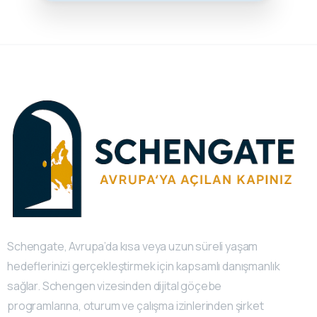
Schengate, Avrupa’da kısa veya uzun süreli yaşam
hedeflerinizi gerçekleştirmek için kapsamlı danışmanlık
sağlar. Schengen vizesinden dijital göçebe
programlarına, oturum ve çalışma izinlerinden şirket