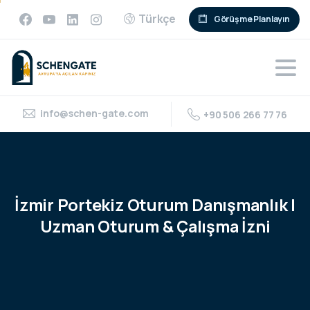
Türkçe
Görüşme Planlayın
info@schen-gate.com
+90 506 266 77 76
İzmir
Portekiz
Oturum
Danışmanlık
|
Uzman
Oturum
&
Çalışma
İzni