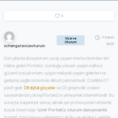
0
11 Kasım
Vize ve
Oturum
2025
schengatevizeoturum
Son yıllarda dünyanın en cazip yaşam merkezlerinden biri
hâline gelen Portekiz, sunduğu yüksek yaşam kalitesi,
güvenli sosyal ortam, uygun maliyetli yaşam giderleri ve
gelişmiş sağlık sistemi ile dikkat çekmektedir. Özellikle D7
pasif gelir,
D8 dijital göçebe
ve D2 girişimcilik vizeleri
sayesinde birçok kişi Portekiz’e yerleşmek istemektedir. Bu
süreçte başarılı bir sonuç almak için profesyonel rehberlik
büyük önem taşır.
İzmir Portekiz oturum danışmanlık
hizmeti, tüm başvuru adımlarınızı doğru ve eksiksiz şekilde