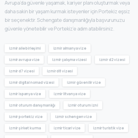
Avrupa’da güvenle yaşamak, kariyer planı oluşturmak veya
daha sakin bir yaşam kurmak isteyenler için Portekiz eşsiz
bir seçenektir. Schengate danışmanlığıyla başvurunuzu
güvenle yönetebilir ve Portekiz’e adım atabilirsiniz.
izmir aile birleşimi
izmir almanya vize
izmir avrupa vize
izmir çalışma vizesi
izmir d2 vizesi
izmir d7 vizesi
izmir d8 vizesi
izmir digital nomad vizesi
izmir güvenilir vize
izmir ispanya vize
izmir litvanya vize
izmir oturum danışmanlığı
izmir oturum izni
izmir portekiz vize
izmir schengen vize
izmir şirket kurma
izmir ticari vize
izmir turistik vize