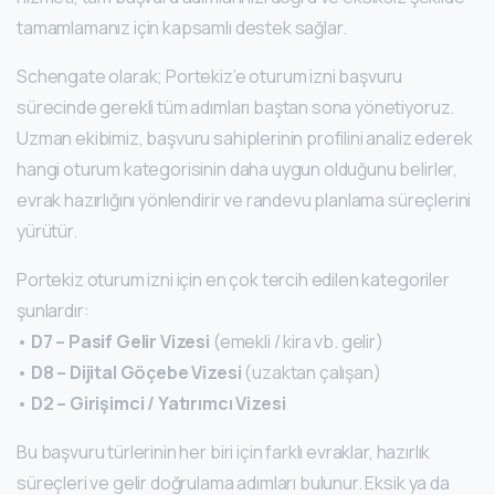
tamamlamanız için kapsamlı destek sağlar.
Schengate olarak; Portekiz’e oturum izni başvuru
sürecinde gerekli tüm adımları baştan sona yönetiyoruz.
Uzman ekibimiz, başvuru sahiplerinin profilini analiz ederek
hangi oturum kategorisinin daha uygun olduğunu belirler,
evrak hazırlığını yönlendirir ve randevu planlama süreçlerini
yürütür.
Portekiz oturum izni için en çok tercih edilen kategoriler
şunlardır:
•
D7 – Pasif Gelir Vizesi
(emekli / kira vb. gelir)
•
D8 – Dijital Göçebe Vizesi
(uzaktan çalışan)
•
D2 – Girişimci / Yatırımcı Vizesi
Bu başvuru türlerinin her biri için farklı evraklar, hazırlık
süreçleri ve gelir doğrulama adımları bulunur. Eksik ya da