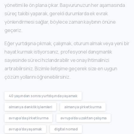
yönetimi ile ön plana çıkar. Başvurunuzun her aşamasında
süreç takibi yaparak, gerekli durumlarda ek evrak
yönlendirmesi sağlar, böylece zaman kaybının önüne
geçeriz.
Eğer yurtdışına çıkmak, çalışmak, oturum almak veya yeni bir
hayat kurmak istiyorsanız, profesyonel danışmanlık
sayesinde süreci hızlandırabilir ve onay ihtimalinizi
artırabilirsiniz. Bizimle iletişime geçerek size en uygun
çözüm yollarını öğrenebilirsiniz.
40 yaşından sonra yurtdışında yaşamak
almanya denklik işlemleri
almanya şirket kurma
avrupa’da şirket kurma
avrupa’da uzaktan çalışma
avrupa’da yaşamak
digital nomad