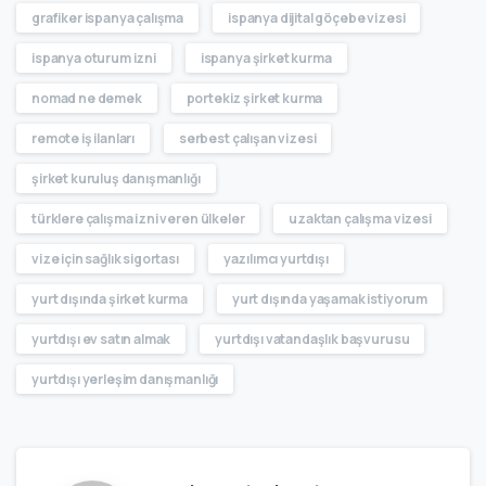
grafiker ispanya çalışma
ispanya dijital göçebe vizesi
ispanya oturum izni
ispanya şirket kurma
nomad ne demek
portekiz şirket kurma
remote iş ilanları
serbest çalışan vizesi
şirket kuruluş danışmanlığı
türklere çalışma izni veren ülkeler
uzaktan çalışma vizesi
vize için sağlık sigortası
yazılımcı yurtdışı
yurt dışında şirket kurma
yurt dışında yaşamak istiyorum
yurtdışı ev satın almak
yurtdışı vatandaşlık başvurusu
yurtdışı yerleşim danışmanlığı