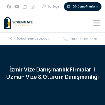
Türkçe
Görüşme Planlayın
info@schen-gate.com
+90 506 266 77 76
İzmir
Vize
Danışmanlık
Firmaları
|
Uzman
Vize
&
Oturum
Danışmanlığı