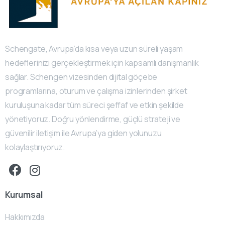
Schengate, Avrupa’da kısa veya uzun süreli yaşam
hedeflerinizi gerçekleştirmek için kapsamlı danışmanlık
sağlar. Schengen vizesinden dijital göçebe
programlarına, oturum ve çalışma izinlerinden şirket
kuruluşuna kadar tüm süreci şeffaf ve etkin şekilde
yönetiyoruz. Doğru yönlendirme, güçlü strateji ve
güvenilir iletişim ile Avrupa’ya giden yolunuzu
kolaylaştırıyoruz.
Kurumsal
Hakkımızda