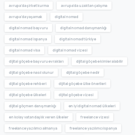
avrupa’da şirket kurma
avrupa’da uzaktan çalışma
avrupa’da yaşamak
digital nomad
digital nomad başvuru
digital nomad danışmanlığı
digital nomad ispanya
digital nomad türkiye
digital nomad visa
digital nomad vizesi
dijital göçebe başvuru evrakları
dijital göçebe kimler alabilir
dijital göçebe nasıl olunur
dijital göçebe nedir
dijital göçebe rehberi
dijital göçebe ülke önerileri
dijital göçebe ülkeleri
dijital göçebe vizesi
dijital göçmen danışmanlığı
en iyi digital nomad ülkeleri
en kolay vatandaşlık veren ülkeler
freelance vizesi
freelance yazılımcı almanya
freelance yazılımcı ispanya