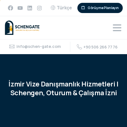
Türkçe
Görüşme Planlayın
info@schen-gate.com
+90 506 266 77 76
İzmir
Vize
Danışmanlık
Hizmetleri
|
Schengen,
Oturum
&
Çalışma
İzni