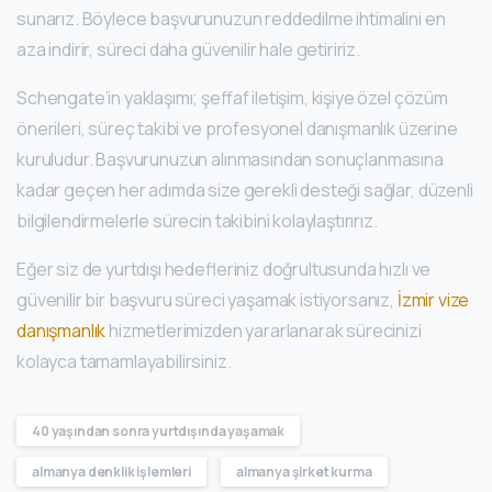
sunarız. Böylece başvurunuzun reddedilme ihtimalini en
aza indirir, süreci daha güvenilir hale getiririz.
Schengate’in yaklaşımı; şeffaf iletişim, kişiye özel çözüm
önerileri, süreç takibi ve profesyonel danışmanlık üzerine
kuruludur. Başvurunuzun alınmasından sonuçlanmasına
kadar geçen her adımda size gerekli desteği sağlar, düzenli
bilgilendirmelerle sürecin takibini kolaylaştırırız.
Eğer siz de yurtdışı hedefleriniz doğrultusunda hızlı ve
güvenilir bir başvuru süreci yaşamak istiyorsanız,
İzmir vize
danışmanlık
hizmetlerimizden yararlanarak sürecinizi
kolayca tamamlayabilirsiniz.
40 yaşından sonra yurtdışında yaşamak
almanya denklik işlemleri
almanya şirket kurma