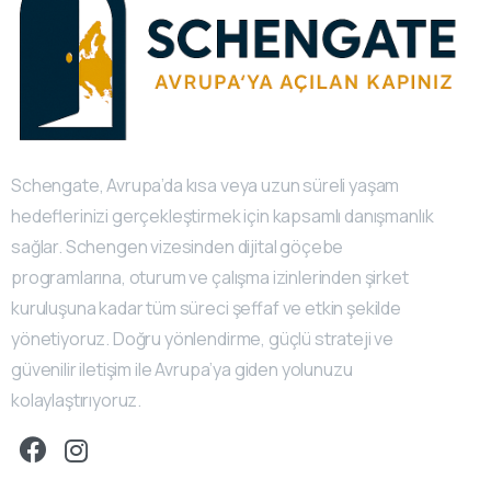
Schengate, Avrupa’da kısa veya uzun süreli yaşam
hedeflerinizi gerçekleştirmek için kapsamlı danışmanlık
sağlar. Schengen vizesinden dijital göçebe
programlarına, oturum ve çalışma izinlerinden şirket
kuruluşuna kadar tüm süreci şeffaf ve etkin şekilde
yönetiyoruz. Doğru yönlendirme, güçlü strateji ve
güvenilir iletişim ile Avrupa’ya giden yolunuzu
kolaylaştırıyoruz.