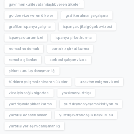
gayrimenkul ile vatandaşlık veren ülkeler
golden vize veren ülkeler
grafiker almanya çalışma
grafiker ispanya çalışma
ispanya dijital göçebe vizesi
ispanya oturum izni
ispanya şirket kurma
nomad ne demek
portekiz şirket kurma
remote iş ilanları
serbest çalışan vizesi
şirket kuruluş danışmanlığı
türklere çalışma izni veren ülkeler
uzaktan çalışma vizesi
vize için sağlık sigortası
yazılımcı yurtdışı
yurt dışında şirket kurma
yurt dışında yaşamak istiyorum
yurtdışı ev satın almak
yurtdışı vatandaşlık başvurusu
yurtdışı yerleşim danışmanlığı