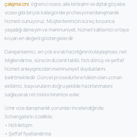
çalışma izni
, öğrenci vizesi, aile birleşimi ve dijital göçebe
vizesi gibi birçok kategoride profesyonel danışmanlık
hizmeti sunuyoruz. Müşterilerimizin süreç boyunca
yaşadığı deneyim ve memnuniyet, hizmet kalitemizi ortaya
koyan en değerli göstergelerdir.
Danışanlarımız, en çok evrak hazırlığının kolaylaşması, net
bilgilendirme, sürecin düzenli takibi, hızlı dönüş ve şeffaf
hizmet anlayışımızdan memnuniyet duyduklarını
belirtmektedir. Güncel prosedürlere hâkim olan uzman
ekibimiz, başvuruların doğru şekilde hazırlanmasını
sağlayarak ret riskini minimize eder.
İzmir vize danışmanlık yorumları incelendiğinde,
Schengate’in özellikle;
• Hızlı iletişim
• Şeffaf fiyatlandırma