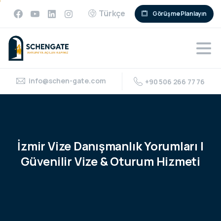
Türkçe
Görüşme Planlayın
info@schen-gate.com
+90 506 266 77 76
İzmir
Vize
Danışmanlık
Yorumları
|
Güvenilir
Vize
&
Oturum
Hizmeti