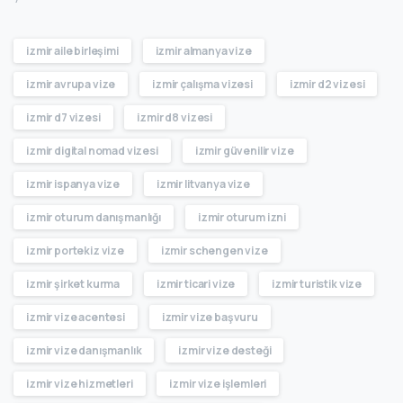
izmir aile birleşimi
izmir almanya vize
izmir avrupa vize
izmir çalışma vizesi
izmir d2 vizesi
izmir d7 vizesi
izmir d8 vizesi
izmir digital nomad vizesi
izmir güvenilir vize
izmir ispanya vize
izmir litvanya vize
izmir oturum danışmanlığı
izmir oturum izni
izmir portekiz vize
izmir schengen vize
izmir şirket kurma
izmir ticari vize
izmir turistik vize
izmir vize acentesi
izmir vize başvuru
izmir vize danışmanlık
izmir vize desteği
izmir vize hizmetleri
izmir vize işlemleri