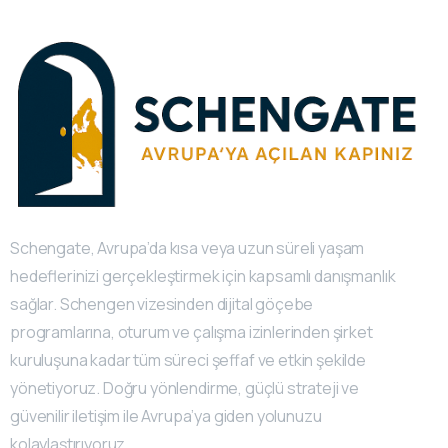
Schengate, Avrupa’da kısa veya uzun süreli yaşam
hedeflerinizi gerçekleştirmek için kapsamlı danışmanlık
sağlar. Schengen vizesinden dijital göçebe
programlarına, oturum ve çalışma izinlerinden şirket
kuruluşuna kadar tüm süreci şeffaf ve etkin şekilde
yönetiyoruz. Doğru yönlendirme, güçlü strateji ve
güvenilir iletişim ile Avrupa’ya giden yolunuzu
kolaylaştırıyoruz.