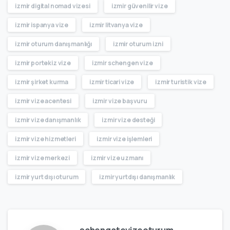
izmir digital nomad vizesi
izmir güvenilir vize
izmir ispanya vize
izmir litvanya vize
izmir oturum danışmanlığı
izmir oturum izni
izmir portekiz vize
izmir schengen vize
izmir şirket kurma
izmir ticari vize
izmir turistik vize
izmir vize acentesi
izmir vize başvuru
izmir vize danışmanlık
izmir vize desteği
izmir vize hizmetleri
izmir vize işlemleri
izmir vize merkezi
izmir vize uzmanı
izmir yurt dışı oturum
izmir yurtdışı danışmanlık