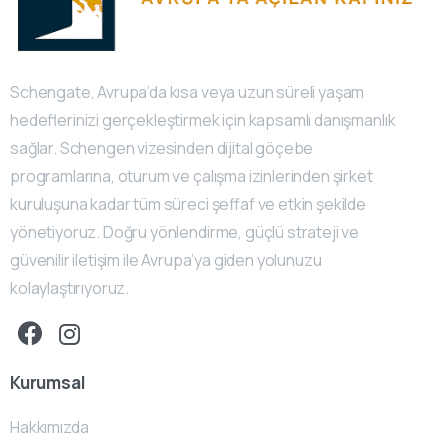
Schengate, Avrupa’da kısa veya uzun süreli yaşam
hedeflerinizi gerçekleştirmek için kapsamlı danışmanlık
sağlar. Schengen vizesinden dijital göçebe
programlarına, oturum ve çalışma izinlerinden şirket
kuruluşuna kadar tüm süreci şeffaf ve etkin şekilde
yönetiyoruz. Doğru yönlendirme, güçlü strateji ve
güvenilir iletişim ile Avrupa’ya giden yolunuzu
kolaylaştırıyoruz.
Kurumsal
Hakkımızda