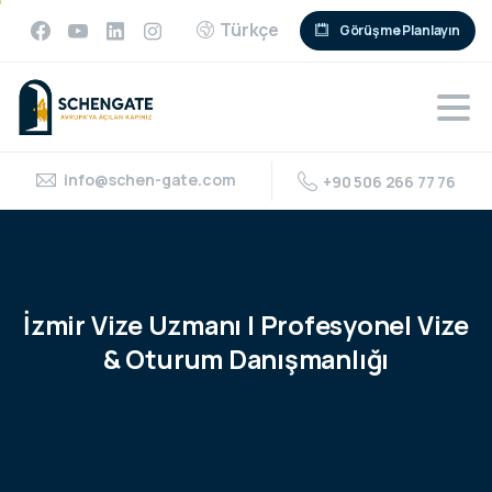
Türkçe
Görüşme Planlayın
info@schen-gate.com
+90 506 266 77 76
İzmir
Vize
Uzmanı
|
Profesyonel
Vize
&
Oturum
Danışmanlığı