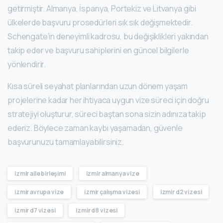
getirmiştir. Almanya, İspanya, Portekiz ve Litvanya gibi
ülkelerde başvuru prosedürleri sık sık değişmektedir.
Schengate’in deneyimli kadrosu, bu değişiklikleri yakından
takip eder ve başvuru sahiplerini en güncel bilgilerle
yönlendirir.
Kısa süreli seyahat planlarından uzun dönem yaşam
projelerine kadar her ihtiyaca uygun vize süreci için doğru
stratejiyi oluşturur, süreci baştan sona sizin adınıza takip
ederiz. Böylece zaman kaybı yaşamadan, güvenle
başvurunuzu tamamlayabilirsiniz.
izmir aile birleşimi
izmir almanya vize
izmir avrupa vize
izmir çalışma vizesi
izmir d2 vizesi
izmir d7 vizesi
izmir d8 vizesi