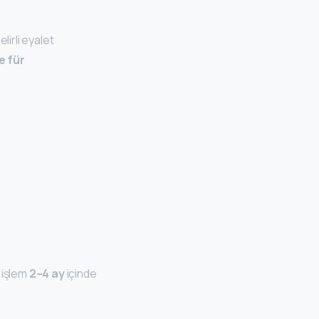
lirli eyalet
e für
 işlem
2–4 ay
içinde