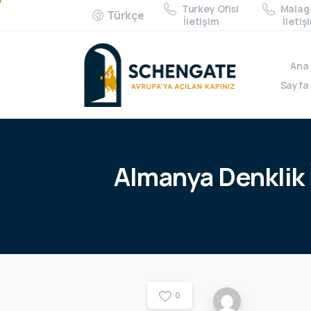
Turkey Ofisi
Malaga
Türkçe
İletişim
İletiş
Ana
Sayfa
Almanya
Denklik
0