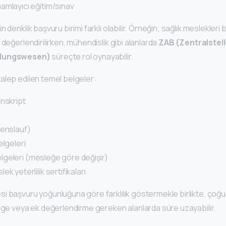
amlayıcı eğitim/sınav
 denklik başvuru birimi farklı olabilir. Örneğin; sağlık meslekleri be
 değerlendirilirken, mühendislik gibi alanlarda
ZAB (Zentralstell
ldungswesen)
süreçte rol oynayabilir.
alep edilen temel belgeler:
anskript
benslauf)
elgeleri
 belgeleri (mesleğe göre değişir)
k yeterlilik sertifikaları
i başvuru yoğunluğuna göre farklılık göstermekle birlikte, çoğu
elge veya ek değerlendirme gereken alanlarda süre uzayabilir.