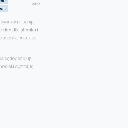
leri
2025
rum
tiyorsanız, sahip
ce
denklik işlemleri
ğretmenlik, hukuk ve
ıyla eşdeğer olup
esleki eğitimi, iş