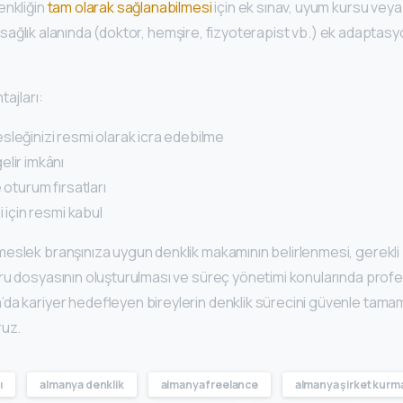
enkliğin
tam olarak sağlanabilmesi
için ek sınav, uyum kursu veya di
kle sağlık alanında (doktor, hemşire, fizyoterapist vb.) ek adaptasy
tajları:
leğinizi resmi olarak icra edebilme
lir imkânı
 oturum fırsatları
i için resmi kabul
eslek branşınıza uygun denklik makamının belirlenmesi, gerekli 
ru dosyasının oluşturulması ve süreç yönetimi konularında prof
da kariyer hedefleyen bireylerin denklik sürecini güvenle tamaml
ruz.
ı
almanya denklik
almanya freelance
almanya şirket kurm