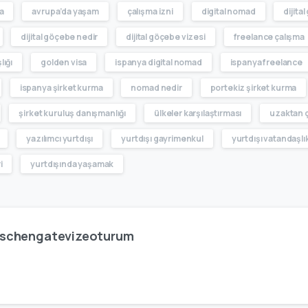
a
avrupa’da yaşam
çalışma izni
digital nomad
dijita
dijital göçebe nedir
dijital göçebe vizesi
freelance çalışma
lığı
golden visa
ispanya digital nomad
ispanya freelance
ispanya şirket kurma
nomad nedir
portekiz şirket kurma
şirket kuruluş danışmanlığı
ülkeler karşılaştırması
uzaktan 
yazılımcı yurtdışı
yurtdışı gayrimenkul
yurtdışı vatandaşlı
i
yurtdışında yaşamak
schengatevizeoturum