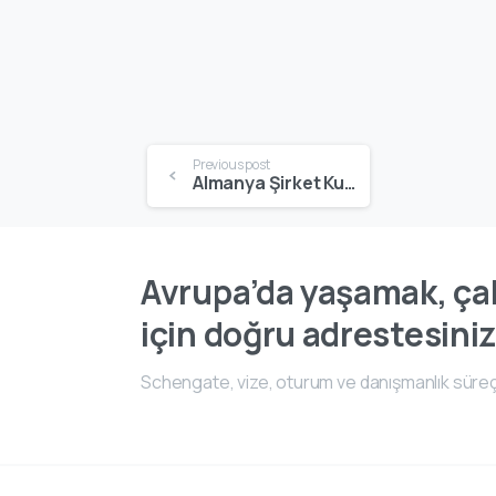
Previous post
Almanya Şirket Kurma | Kuruluş Süreci, Vergi Avantajları & Oturum İzni
Avrupa’da yaşamak, çal
için doğru adrestesiniz
Schengate, vize, oturum ve danışmanlık süreç