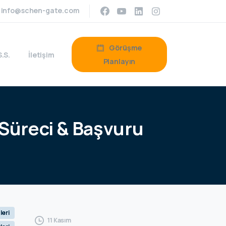
info@schen-gate.com
Görüşme
S.S.
İletişim
Planlayın
Süreci
&
Başvuru
leri
11 Kasım