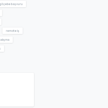
l göçebe başvuru
remote iş
çalışma
k