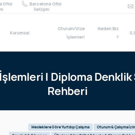
 Ofisi
Barcelona Ofisi
im
İletişim
Oturum/Vize
Neden Biz
Kurumsal
S.
İşlemleri
?
İşlemleri
|
Diploma
Denklik
Rehberi
Mesleklere Göre Yurtdışı Çalışma
Oturum & Çalışma İzin