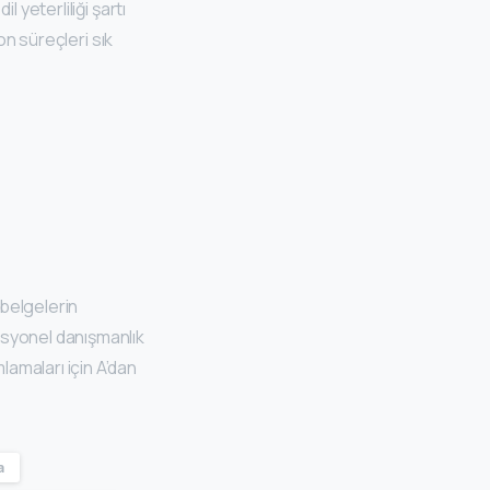
l yeterliliği şartı
on süreçleri sık
belgelerin
esyonel danışmanlık
amaları için A’dan
a