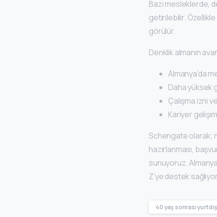
Bazı mesleklerde, d
getirilebilir. Özelli
görülür.
Denklik almanın avan
Almanya’da mes
Daha yüksek ge
Çalışma izni ve
Kariyer gelişim
Schengate olarak; m
hazırlanması, başvu
sunuyoruz. Almanya’
Z’ye destek sağlıyo
40 yaş sonrası yurtdış