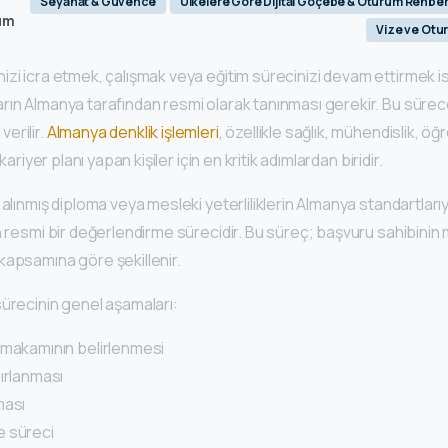
Seyahat & Güvence
Ülkelere Göre Dijital Göçebe & Oturum Rehber
um
Vize ve Otu
zi icra etmek, çalışmak veya eğitim sürecinizi devam ettirmek is
rın Almanya tarafından resmi olarak tanınması gerekir. Bu süre
 verilir.
Almanya denklik işlemleri
, özellikle sağlık, mühendislik, ö
 kariyer planı yapan kişiler için en kritik adımlardan biridir.
 alınmış diploma veya mesleki yeterliliklerin Almanya standartlar
n resmi bir değerlendirme sürecidir. Bu süreç; başvuru sahibinin m
kapsamına göre şekillenir.
sürecinin genel aşamaları:
 makamının belirlenmesi
ırlanması
ması
 süreci