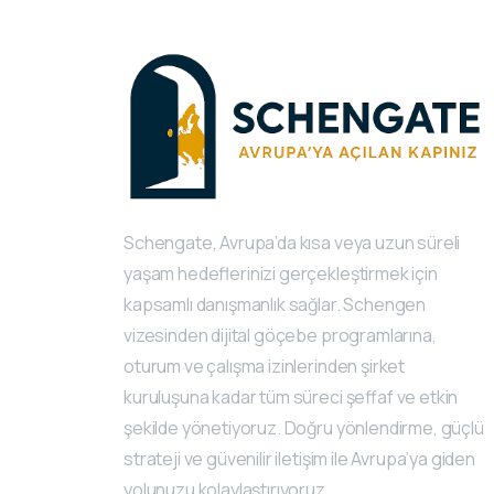
Schengate, Avrupa’da kısa veya uzun süreli
yaşam hedeflerinizi gerçekleştirmek için
kapsamlı danışmanlık sağlar. Schengen
vizesinden dijital göçebe programlarına,
oturum ve çalışma izinlerinden şirket
kuruluşuna kadar tüm süreci şeffaf ve etkin
şekilde yönetiyoruz. Doğru yönlendirme, güçlü
strateji ve güvenilir iletişim ile Avrupa’ya giden
yolunuzu kolaylaştırıyoruz.