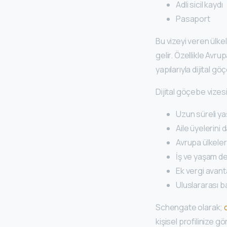
Adli sicil kaydı
Pasaport
Bu vizeyi veren ülke
gelir. Özellikle Avru
yapılarıyla dijital gö
Dijital göçebe vizes
Uzun süreli ya
Aile üyelerini 
Avrupa ülkeler
İş ve yaşam de
Ek vergi avanta
Uluslararası b
Schengate olarak;
kişisel profilinize g