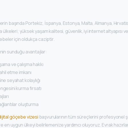
lerin başında Portekiz, İspanya, Estonya, Malta, Almanya, Hırvat
pa ülkeleri; yüksek yaşam kalitesi, güvenlik, iyi internet altyapısı v
çebeler için oldukça caziptir.
inin sunduğu avantajlar:
şama ve çalışma hakkı
dahil etme imkanı
ine seyahat kolaylığı
ngesini kurma fırsatı
jları
ağlantılar oluşturma
dijital göçebe vizesi
başvurularının tüm süreçlerini profesyonel ş
öre en uygun ülkeyi belirlemenize yardımcı oluyoruz. Evrak hazırlam