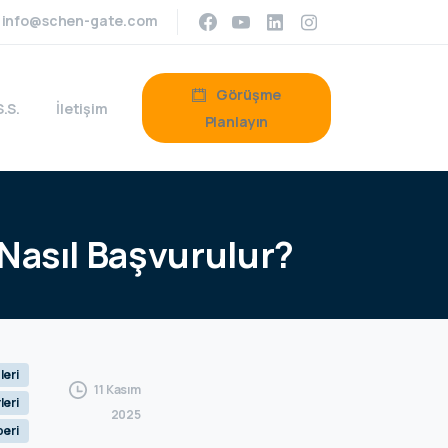
info@schen-gate.com
Görüşme
S.S.
İletişim
Planlayın
Nasıl
Başvurulur?
leri
11 Kasım
leri
2025
eri