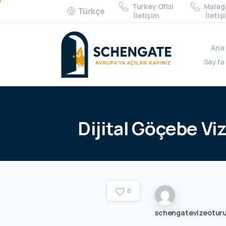
Turkey Ofisi
Malaga
Türkçe
İletişim
İletiş
Ana
Sayfa
Dijital
Göçebe
Vi
0
schengatevizeotur