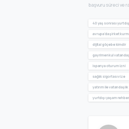
başvuru süreci ve r
40 yaş sonrası yurtdış
avrupa’da şirket kurm
dijital göçebe kimdir
gayrimenkul vatandaş
ispanya oturum izni
sağlık sigortası vize
yatırım ile vatandaşlık
yurtdışı yaşam rehber