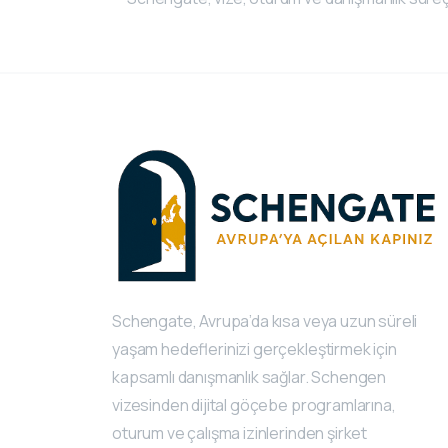
Schengate, Avrupa’da kısa veya uzun süreli
yaşam hedeflerinizi gerçekleştirmek için
kapsamlı danışmanlık sağlar. Schengen
vizesinden dijital göçebe programlarına,
oturum ve çalışma izinlerinden şirket