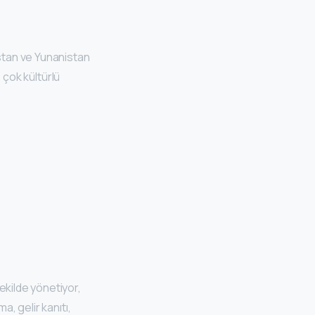
istan ve Yunanistan
e çok kültürlü
ekilde yönetiyor,
a, gelir kanıtı,