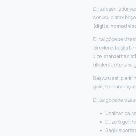
Dijitalleşen iş düny
sonucu olarak birço
(digital nomad vis
Dijital göçebe vizesi
bireylere, başka bir
vize, standart turist
ülkelerde oturuma geç
Başvuru sahiplerini
gelir; freelance iş mo
Dijital göçebe vizesi
Uzaktan çalış
Düzenli gelir/b
Sağlık sigortas