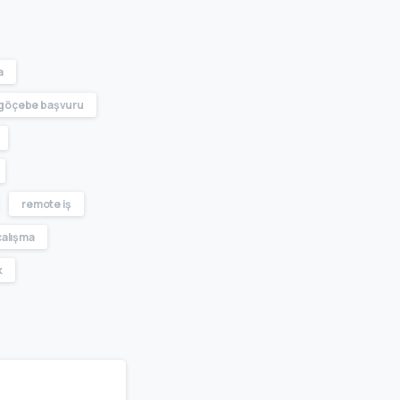
a
l göçebe başvuru
remote iş
çalışma
k