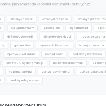
andevu planlamasında kapsamlı danışmanlık sunuyoruz.
ı
almanya denklik
almanya freelance
almanya şirket kurm
a
avrupa’da yaşam
çalışma izni
digital nomad
dijita
dijital göçebe nedir
dijital göçebe vizesi
freelance çalışma
lığı
golden visa
ispanya digital nomad
ispanya freelance
ispanya şirket kurma
nomad nedir
portekiz şirket kurma
şirket kuruluş danışmanlığı
ülkeler karşılaştırması
uzaktan 
yazılımcı yurtdışı
yurtdışı gayrimenkul
yurtdışı vatandaşlı
i
yurtdışında yaşamak
schengatevizeoturum