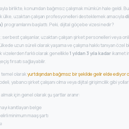
asıyla birlikte, konumdan bağımsız çalışmak mümkün hale geldi. 
k ülke, uzaktan çalışan profesyonelleri desteklemek amacıyla
d
a)
programlarını başlattı. Peki, dijital göçebe vizesi nedir?
; serbest çalışanlar, uzaktan çalışan şirket personelleri veya onli
 ülkede uzun süreli olarak yaşama ve çalışma hakkı tanıyan özel bi
ik vizelerden farklı olarak genellikle
1 yıldan 3 yıla kadar
ikamet i
iş fırsatı sağlayabilir.
n temel olarak
yurtdışından bağımsız bir şekilde gelir elde ediyor 
deli, yabancı şirket çalışanı olma veya dijital girişimcilik gibi yollarl
 almak için genel olarak şu şartlar aranır:
mayı kanıtlayan belge
elirli minimum maaş şartı
ı