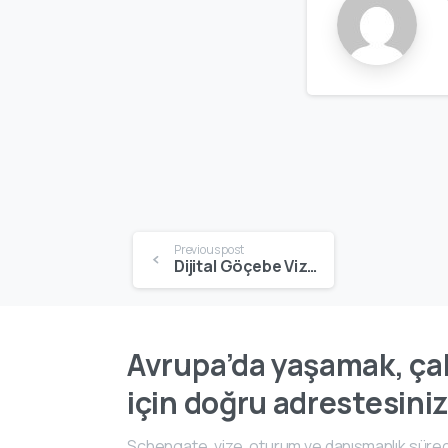
Previous post
Dijital Göçebe Vizesi | Şartlar, Başvuru Süreci & Danışmanlık
Avrupa’da yaşamak, çal
için doğru adrestesiniz
Schengate, vize, oturum ve danışmanlık süreç