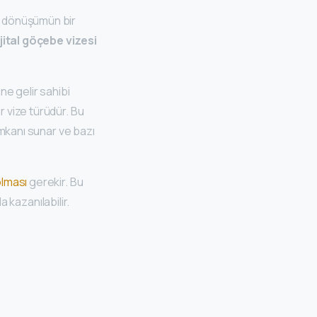
Bu dönüşümün bir
ijital göçebe vizesi
ne gelir sahibi
r vize türüdür. Bu
mkanı sunar ve bazı
olması
gerekir. Bu
a kazanılabilir.