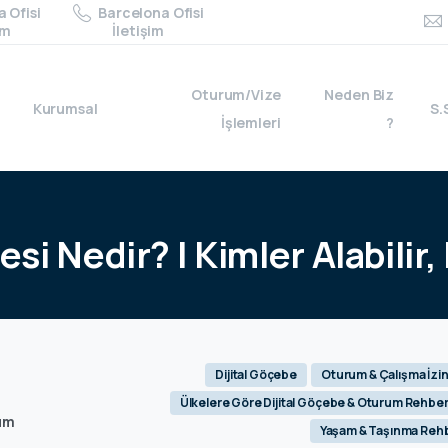
 Ofisi
Barcelona Ofisi
im
İletişim
Oturum/Vize
Neden Biz
Kurumsal
S.
İşlemleri
?
zesi
Nedir?
|
Kimler
Alabilir,
Dijital Göçebe
Oturum & Çalışma İzin
Ülkelere Göre Dijital Göçebe & Oturum Rehber
um
Yaşam & Taşınma Rehb