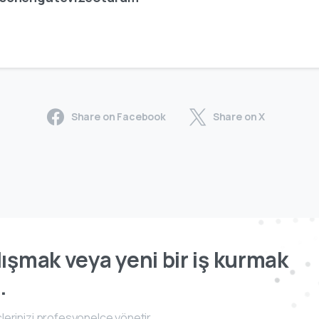
Share on Facebook
Share on X
ışmak veya yeni bir iş kurmak
.
lerinizi profesyonelce yönetir.