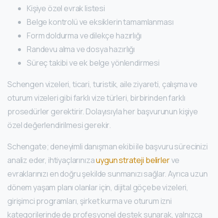
Kişiye özel evrak listesi
Belge kontrolü ve eksiklerin tamamlanması
Form doldurma ve dilekçe hazırlığı
Randevu alma ve dosya hazırlığı
Süreç takibi ve ek belge yönlendirmesi
Schengen vizeleri, ticari, turistik, aile ziyareti, çalışma ve
oturum vizeleri gibi farklı vize türleri, birbirinden farklı
prosedürler gerektirir. Dolayısıyla her başvurunun kişiye
özel değerlendirilmesi gerekir.
Schengate; deneyimli danışman ekibi ile başvuru sürecinizi
analiz eder, ihtiyaçlarınıza
uygun strateji belirler
ve
evraklarınızı en doğru şekilde sunmanızı sağlar. Ayrıca uzun
dönem yaşam planı olanlar için, dijital göçebe vizeleri,
girişimci programları, şirket kurma ve oturum izni
kategorilerinde de profesyonel destek sunarak, yalnızca