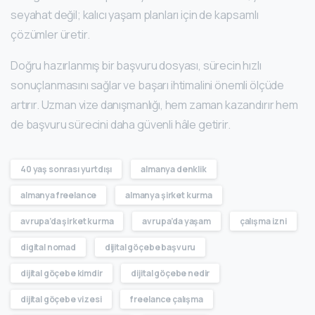
seyahat değil; kalıcı yaşam planları için de kapsamlı
çözümler üretir.
Doğru hazırlanmış bir başvuru dosyası, sürecin hızlı
sonuçlanmasını sağlar ve başarı ihtimalini önemli ölçüde
artırır. Uzman vize danışmanlığı, hem zaman kazandırır hem
de başvuru sürecini daha güvenli hâle getirir.
40 yaş sonrası yurtdışı
almanya denklik
almanya freelance
almanya şirket kurma
avrupa’da şirket kurma
avrupa’da yaşam
çalışma izni
digital nomad
dijital göçebe başvuru
dijital göçebe kimdir
dijital göçebe nedir
dijital göçebe vizesi
freelance çalışma