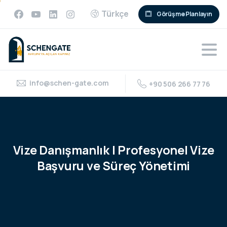
Türkçe
Görüşme Planlayın
info@schen-gate.com
+90 506 266 77 76
Vize
Danışmanlık
|
Profesyonel
Vize
Başvuru
ve
Süreç
Yönetimi