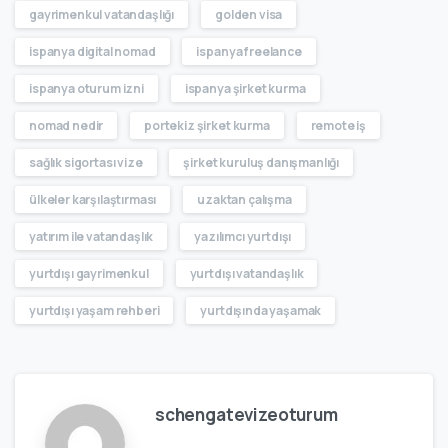
gayrimenkul vatandaşlığı
golden visa
ispanya digital nomad
ispanya freelance
ispanya oturum izni
ispanya şirket kurma
nomad nedir
portekiz şirket kurma
remote iş
sağlık sigortası vize
şirket kuruluş danışmanlığı
ülkeler karşılaştırması
uzaktan çalışma
yatırım ile vatandaşlık
yazılımcı yurtdışı
yurtdışı gayrimenkul
yurtdışı vatandaşlık
yurtdışı yaşam rehberi
yurtdışında yaşamak
schengatevizeoturum