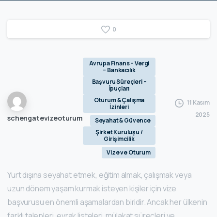
0
Avrupa Finans – Vergi
– Bankacılık
Başvuru Süreçleri –
İpuçları
Oturum & Çalışma
11 Kasım
İzinleri
2025
schengatevizeoturum
Seyahat & Güvence
Şirket Kuruluşu /
Girişimcilik
Vize ve Oturum
Yurt dışına seyahat etmek, eğitim almak, çalışmak veya
uzun dönem yaşam kurmak isteyen kişiler için vize
başvurusu en önemli aşamalardan biridir. Ancak her ülkenin
farklı talepleri, evrak listeleri, mülakat süreçleri ve