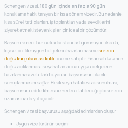
Schengen vizesi,
180 gün içinde en fazla 90 gün
konaklama hakkı tanıyan bir kısa dönem vizedir. Bu nedenle,
kısa süreli tatil planları, iş toplantıları ya da sevdiklerini
ziyaret etmek isteyen kişiler için ideal bir çözümdür.
Başvuru süreci, her ne kadar standart görünüyor olsa da,
kişisel profile uygun belgelerin hazırlanması ve
sürecin
doğru kurgulanması kritik
öneme sahiptir. Finansal durumun
doğru açıklanması, seyahat amacına uygun belgelerin
hazırlanması ve tutarlı beyanlar, başvurunun olumlu
sonuçlanmasını sağlar. Eksik veya hatalı evrak sunulması,
başvurunun reddedilmesine neden olabileceği gibi sürecin
uzamasına da yol açabilir.
Schengen vizesi başvurusu aşağıdaki adımlardan oluşur:
Uygun vize türünün seçimi