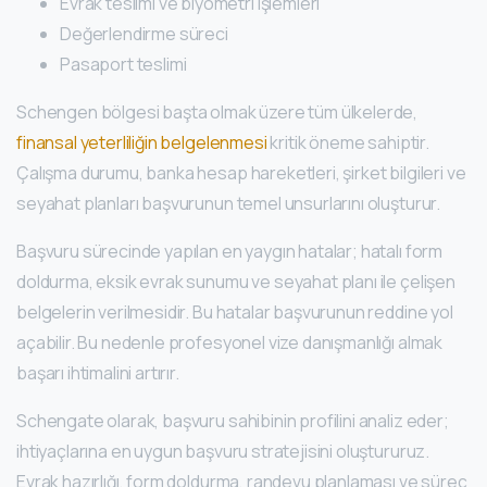
Evrak teslimi ve biyometri işlemleri
Değerlendirme süreci
Pasaport teslimi
Schengen bölgesi başta olmak üzere tüm ülkelerde,
finansal yeterliliğin belgelenmesi
kritik öneme sahiptir.
Çalışma durumu, banka hesap hareketleri, şirket bilgileri ve
seyahat planları başvurunun temel unsurlarını oluşturur.
Başvuru sürecinde yapılan en yaygın hatalar; hatalı form
doldurma, eksik evrak sunumu ve seyahat planı ile çelişen
belgelerin verilmesidir. Bu hatalar başvurunun reddine yol
açabilir. Bu nedenle profesyonel vize danışmanlığı almak
başarı ihtimalini artırır.
Schengate olarak, başvuru sahibinin profilini analiz eder;
ihtiyaçlarına en uygun başvuru stratejisini oluştururuz.
Evrak hazırlığı, form doldurma, randevu planlaması ve süreç