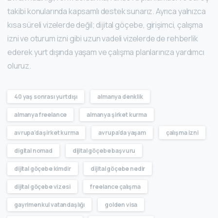
takibi konularında kapsamlı destek sunarız. Ayrıca yalnızca
kısa süreli vizelerde değil; dijital göçebe, girişimci, çalışma
izni ve oturum izni gibi uzun vadeli vizelerde de rehberlik
ederek yurt dışında yaşam ve çalışma planlarınıza yardımcı
oluruz.
40 yaş sonrası yurtdışı
almanya denklik
almanya freelance
almanya şirket kurma
avrupa’da şirket kurma
avrupa’da yaşam
çalışma izni
digital nomad
dijital göçebe başvuru
dijital göçebe kimdir
dijital göçebe nedir
dijital göçebe vizesi
freelance çalışma
gayrimenkul vatandaşlığı
golden visa