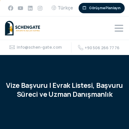
Türkçe
Görüşme Planlayın
info@schen-gate.com
+90 506 266 77 76
Vize
Başvuru
|
Evrak
Listesi,
Başvuru
Süreci
ve
Uzman
Danışmanlık