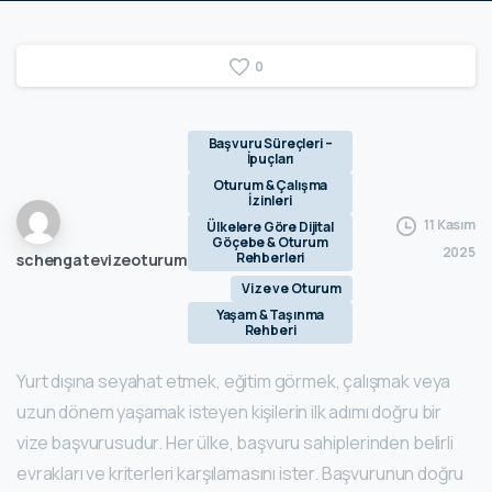
0
Başvuru Süreçleri –
İpuçları
Oturum & Çalışma
İzinleri
11 Kasım
Ülkelere Göre Dijital
Göçebe & Oturum
2025
Rehberleri
schengatevizeoturum
Vize ve Oturum
Yaşam & Taşınma
Rehberi
Yurt dışına seyahat etmek, eğitim görmek, çalışmak veya
uzun dönem yaşamak isteyen kişilerin ilk adımı doğru bir
vize başvurusudur. Her ülke, başvuru sahiplerinden belirli
evrakları ve kriterleri karşılamasını ister. Başvurunun doğru