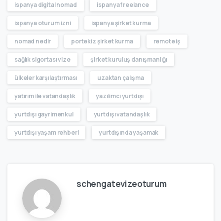
ispanya digital nomad
ispanya freelance
ispanya oturum izni
ispanya şirket kurma
nomad nedir
portekiz şirket kurma
remote iş
sağlık sigortası vize
şirket kuruluş danışmanlığı
ülkeler karşılaştırması
uzaktan çalışma
yatırım ile vatandaşlık
yazılımcı yurtdışı
yurtdışı gayrimenkul
yurtdışı vatandaşlık
yurtdışı yaşam rehberi
yurtdışında yaşamak
schengatevizeoturum