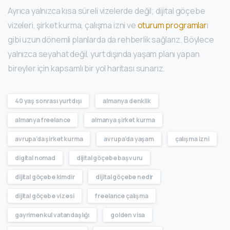
Ayrıca yalnızca kısa süreli vizelerde değil; dijital göçebe
vizeleri, şirket kurma, çalışma izni ve
oturum programlar
ı
gibi uzun dönemli planlarda da rehberlik sağlarız. Böylece
yalnızca seyahat değil, yurt dışında yaşam planı yapan
bireyler için kapsamlı bir yol haritası sunarız.
40 yaş sonrası yurtdışı
almanya denklik
almanya freelance
almanya şirket kurma
avrupa’da şirket kurma
avrupa’da yaşam
çalışma izni
digital nomad
dijital göçebe başvuru
dijital göçebe kimdir
dijital göçebe nedir
dijital göçebe vizesi
freelance çalışma
gayrimenkul vatandaşlığı
golden visa