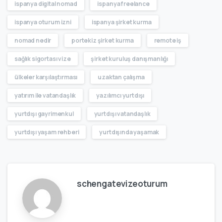
ispanya digital nomad
ispanya freelance
ispanya oturum izni
ispanya şirket kurma
nomad nedir
portekiz şirket kurma
remote iş
sağlık sigortası vize
şirket kuruluş danışmanlığı
ülkeler karşılaştırması
uzaktan çalışma
yatırım ile vatandaşlık
yazılımcı yurtdışı
yurtdışı gayrimenkul
yurtdışı vatandaşlık
yurtdışı yaşam rehberi
yurtdışında yaşamak
schengatevizeoturum