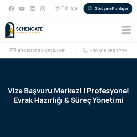
Türkçe
Görüşme Planlayın
info@schen-gate.com
+90 506 266 77 76
Vize
Başvuru
Merkezi
|
Profesyonel
Evrak
Hazırlığı
&
Süreç
Yönetimi