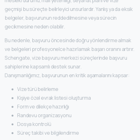
mesleki durumu, mali yeterliliği, seyahat planı ve vize
geçmişi bu süreçte belirleyici unsurlardır. Yanlış ya da eksik
belgeler, başvurunun reddedilmesine veya sürecin
gecikmesine neden olabilir.
Bu nedenle, başvuru öncesinde doğru yönlendirme almak
ve belgeleri profesyonelce hazırlamak başarı oranını artırır.
Schengate, vize başvuru merkezi süreçlerinde başvuru
sahiplerine kapsamlı destek sunar.
Danışmanlığımız, başvurunun en kritik aşamalarını kapsar:
Vize türü belirleme
Kişiye özel evrak listesi oluşturma
Form ve dilekçe hazırlığı
Randevu organizasyonu
Dosya kontrolü
Süreç takibi ve bilgilendirme