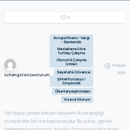
0
Avrupa Finans – Vergi
– Bankacılık
Mesleklere Göre
Yurtdışı Çalışma
Oturum & Çalışma
İzinleri
11 Kasım
Seyahat & Güvence
2025
schengatevizeoturum
Şirket Kuruluşu /
Girişimcilik
Ülke Karşılaştırmaları
Vize ve Oturum
Yurt dışına çıkmak isteyen bireylerin ilk karşılaştığı
süreçlerden biri vize başvurusudur. Bu süreç; gerekli
belgelerin hazırlanması, başvuru formunun doldurulması,